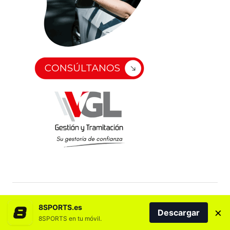
8SPORTS.es
×
Descargar
8SPORTS en tu móvil.