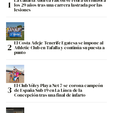
La canaria Andrea Falcón se retira del fútbol a
los 29 años tras una carrera lastrada por las
lesiones
El Costa Adeje Tenerife Egatesa se impone al
Athletic Club en Tafalla y continúa su puesta a
punto
El Club Vóley Playa Net 7 se corona campeón
de España Sub-19 en La Línea de la
Concepción tras una final de infarto