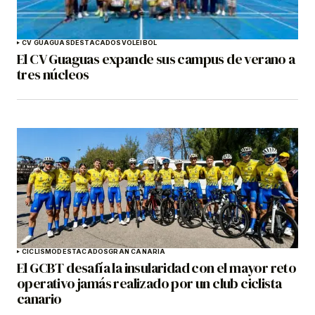
CV GUAGUAS
DESTACADOS
VOLEIBOL
El CV Guaguas expande sus campus de verano a
tres núcleos
CICLISMO
DESTACADOS
GRAN CANARIA
El GCBT desafía la insularidad con el mayor reto
operativo jamás realizado por un club ciclista
canario