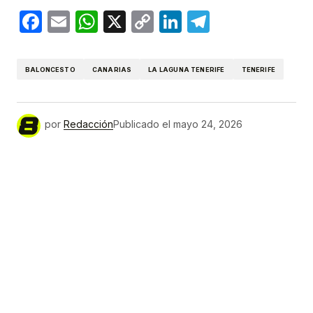
Facebook
Email
WhatsApp
X
Copy
LinkedIn
Telegram
Link
BALONCESTO
CANARIAS
LA LAGUNA TENERIFE
TENERIFE
por
Redacción
Publicado el
mayo 24, 2026