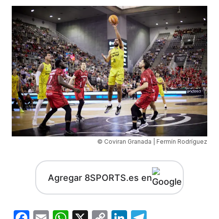
© Coviran Granada | Fermín Rodríguez
Agregar 8SPORTS.es en
Facebook
Email
WhatsApp
X
Copy
LinkedIn
Telegram