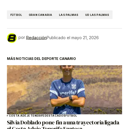
FÚTBOL
GRAN CANARIA
LAS PALMAS
UD LAS PALMAS
por
Redacción
Publicado el
mayo 21, 2026
MÁS NOTICIAS DEL DEPORTE CANARIO
COSTA ADEJE TENERIFE
DESTACADOS
FÚTBOL
Silvia Doblado pone fin a una trayectoria ligada
al Costa Adeje Tenerife Egatesa