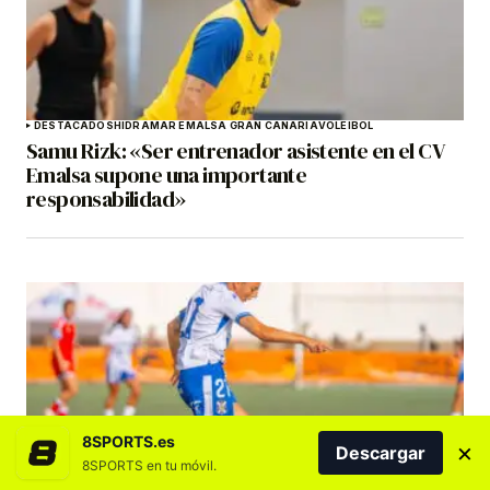
DESTACADOS
HIDRAMAR EMALSA GRAN CANARIA
VOLEIBOL
Samu Rizk: «Ser entrenador asistente en el CV
Emalsa supone una importante
responsabilidad»
8SPORTS.es
×
Descargar
8SPORTS en tu móvil.
COSTA ADEJE TENERIFE
DESTACADOS
FÚTBOL