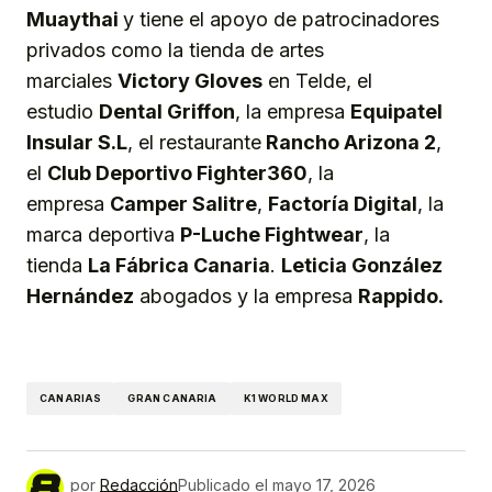
Muaythai
y tiene el apoyo de patrocinadores
privados como la tienda de artes
marciales
Victory Gloves
en Telde, el
estudio
Dental Griffon
, la empresa
Equipatel
Insular S.L
, el restaurante
Rancho Arizona 2
,
el
Club Deportivo Fighter360
, la
empresa
Camper Salitre
,
Factoría Digital
, la
marca deportiva
P-Luche Fightwear
, la
tienda
La Fábrica Canaria
.
Leticia González
Hernández
abogados y la empresa
Rappid
o.
CANARIAS
GRAN CANARIA
K1 WORLD MAX
por
Redacción
Publicado el
mayo 17, 2026