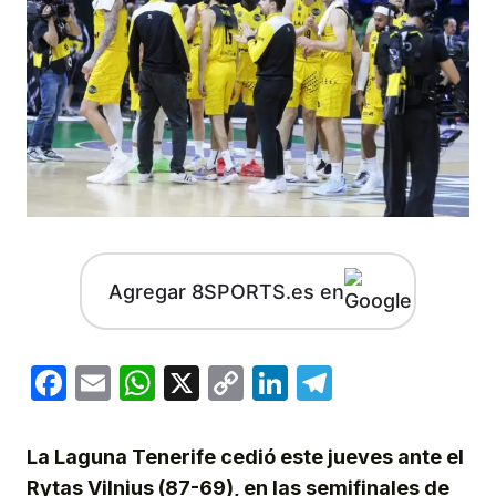
Agregar 8SPORTS.es en
Facebook
Email
WhatsApp
X
Copy
LinkedIn
Telegram
Link
La Laguna Tenerife cedió este jueves ante el
Rytas Vilnius (87-69), en las semifinales de