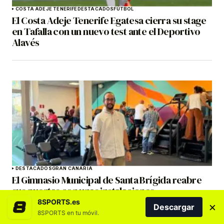
COSTA ADEJE TENERIFE
DESTACADOS
FÚTBOL
El Costa Adeje Tenerife Egatesa cierra su stage
en Tafalla con un nuevo test ante el Deportivo
Alavés
DESTACADOS
GRAN CANARIA
El Gimnasio Municipal de Santa Brígida reabre
sus puertas con unas instalaciones
completamente renovadas
8SPORTS.es
×
Descargar
8SPORTS en tu móvil.