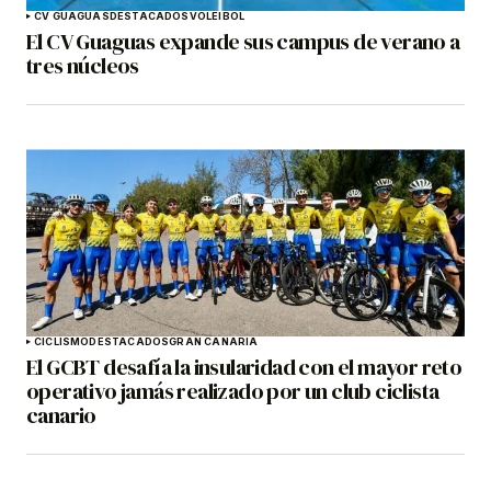
CV GUAGUAS
DESTACADOS
VOLEIBOL
El CV Guaguas expande sus campus de verano a
tres núcleos
CICLISMO
DESTACADOS
GRAN CANARIA
El GCBT desafía la insularidad con el mayor reto
operativo jamás realizado por un club ciclista
canario