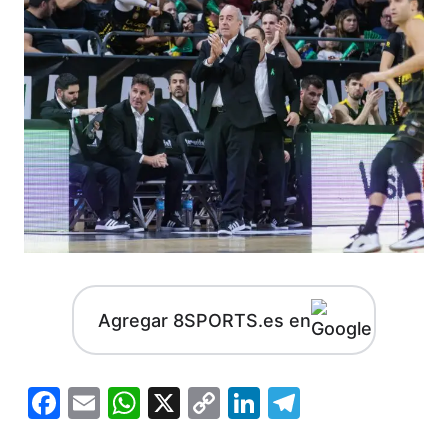
Agregar 8SPORTS.es en
Facebook
Email
WhatsApp
X
Copy
LinkedIn
Telegram
Link