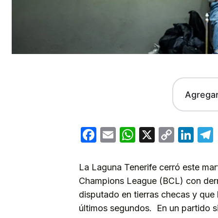
Agrega
Facebook
Email
WhatsApp
X
Copy
Lin
Link
La Laguna Tenerife cerró este mart
Champions League (BCL) con derro
disputado en tierras checas y que 
últimos segundos. En un partido sin