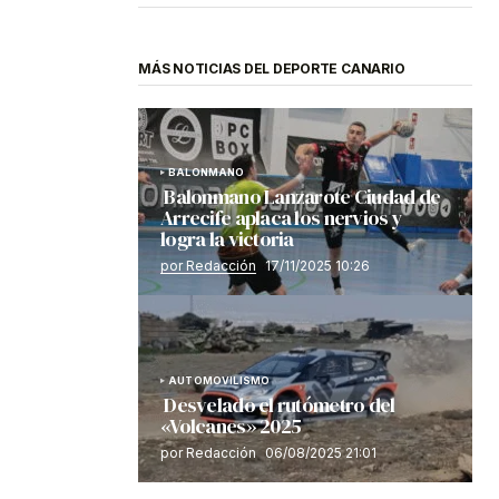
MÁS NOTICIAS DEL DEPORTE CANARIO
BALONMANO
Balonmano Lanzarote Ciudad de
Arrecife aplaca los nervios y
logra la victoria
por Redacción
17/11/2025 10:26
AUTOMOVILISMO
Desvelado el rutómetro del
«Volcanes» 2025
por Redacción
06/08/2025 21:01