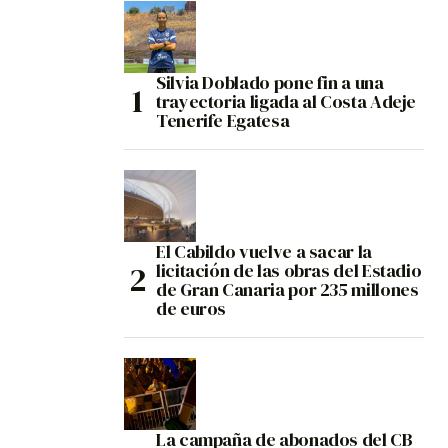
Silvia Doblado pone fin a una
trayectoria ligada al Costa Adeje
Tenerife Egatesa
El Cabildo vuelve a sacar la
licitación de las obras del Estadio
de Gran Canaria por 235 millones
de euros
La campaña de abonados del CB