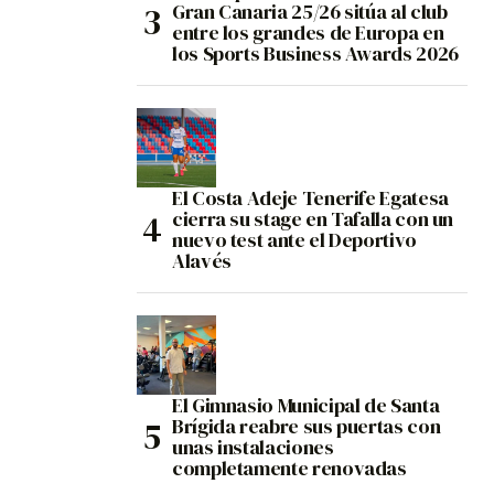
Gran Canaria 25/26 sitúa al club
entre los grandes de Europa en
los Sports Business Awards 2026
El Costa Adeje Tenerife Egatesa
cierra su stage en Tafalla con un
nuevo test ante el Deportivo
Alavés
El Gimnasio Municipal de Santa
Brígida reabre sus puertas con
unas instalaciones
completamente renovadas