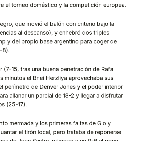
re el torneo doméstico y la competición europea.
gro, que movió el balón con criterio bajo la
encias al descanso), y enhebró dos triples
 y del propio base argentino para coger de
2-8).
ar (7-15, tras una buena penetración de Rafa
os minutos el Bnei Herzliya aprovechaba sus
el perímetro de Denver Jones y el poder interior
a allanar un parcial de 18-2 y llegar a disfrutar
os (25-17).
anto mermada y los primeras faltas de Gio y
uantar el tirón local, pero trataba de reponerse
nes de Joan Sastre, primero; y un 0-6 al poco