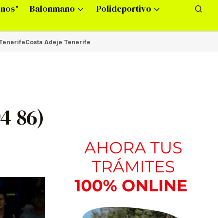
onos
Balonmano
Polideportivo
Tenerife
Costa Adeje Tenerife
94-86)