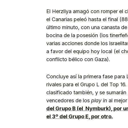
El Herzliya amagó con romper el c
el Canarias peleó hasta el final (8
último minuto, con una canasta de
bocina de la posesión (los tinerfe
varias acciones donde los israelit
a favor del equipo hoy local (el ch
conflicto bélico con Gaza).
Concluye así la primera fase para
rivales para el Grupo L del Top 16
clasificado también, y se sumarán
vencedores de los
play in
al mejor
del Grupo B (el Nymburk), por un 
el 3º del Grupo E, por otro.