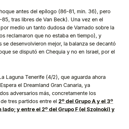
hoque antes del epílogo (86-81, min. 36), pero
8-85, tras libres de Van Beck). Una vez en el
 por medio un tanto dudosa de Varnado sobre la
ños reclamaron que no estaba en tiempo), y
as se desenvolvieron mejor, la balanza se decantó
oque se disputó en Chequia y no en Israel, por el
 La Laguna Tenerife (4/2), que aguarda ahora
. Espera el Dreamland Gran Canaria, ya
 dos adversarios más, concretamente los
 de tres partidos entre el
2º del Grupo A y el 3º
lado; y entre el 2º del Grupo F (el Szolnoki) y