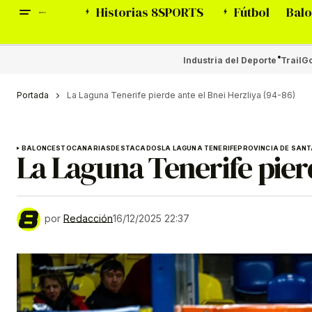
Historias 8SPORTS
Fútbol
Balo
Industria del Deporte
Trail
Go
Portada
La Laguna Tenerife pierde ante el Bnei Herzliya (94-86)
BALONCESTO
CANARIAS
DESTACADOS
LA LAGUNA TENERIFE
PROVINCIA DE SANT
La Laguna Tenerife pierd
por
Redacción
16/12/2025 22:37