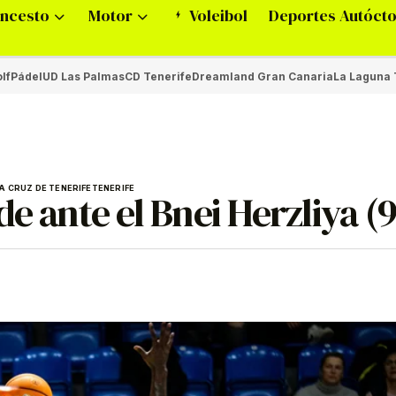
ncesto
Motor
Voleibol
Deportes Autóct
lf
Pádel
UD Las Palmas
CD Tenerife
Dreamland Gran Canaria
La Laguna 
A CRUZ DE TENERIFE
TENERIFE
e ante el Bnei Herzliya (