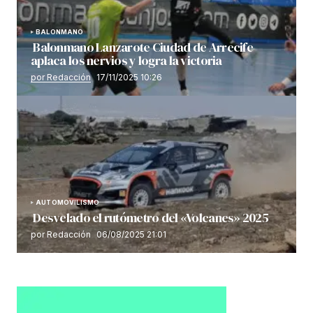
BALONMANO
Balonmano Lanzarote Ciudad de Arrecife
aplaca los nervios y logra la victoria
por Redacción
17/11/2025 10:26
AUTOMOVILISMO
Desvelado el rutómetro del «Volcanes» 2025
por Redacción
06/08/2025 21:01