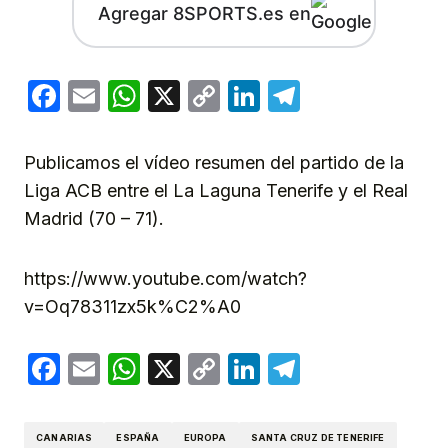
Agregar 8SPORTS.es en
Facebook
Email
WhatsApp
X
Copy
LinkedIn
Telegram
Link
Publicamos el vídeo resumen del partido de la
Liga ACB entre el La Laguna Tenerife y el Real
Madrid (70 – 71).
https://www.youtube.com/watch?
v=Oq78311zx5k%C2%A0
Facebook
Email
WhatsApp
X
Copy
LinkedIn
Telegram
Link
CANARIAS
ESPAÑA
EUROPA
SANTA CRUZ DE TENERIFE