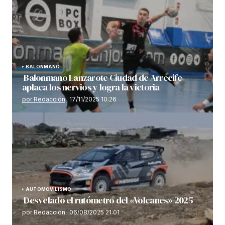
BALONMANO
Balonmano Lanzarote Ciudad de Arrecife
aplaca los nervios y logra la victoria
por Redacción
17/11/2025 10:26
AUTOMOVILISMO
Desvelado el rutómetro del «Volcanes» 2025
por Redacción
06/08/2025 21:01