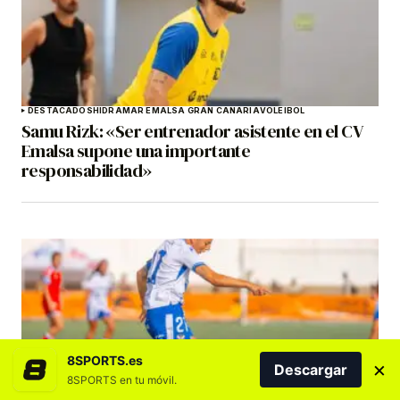
DESTACADOS
HIDRAMAR EMALSA GRAN CANARIA
VOLEIBOL
Samu Rizk: «Ser entrenador asistente en el CV
Emalsa supone una importante
responsabilidad»
8SPORTS.es
×
Descargar
8SPORTS en tu móvil.
COSTA ADEJE TENERIFE
DESTACADOS
FÚTBOL