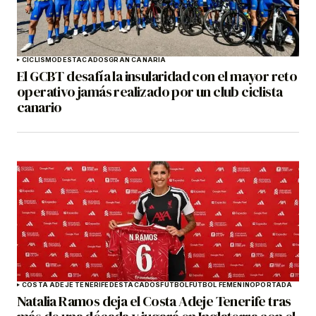
CICLISMO
DESTACADOS
GRAN CANARIA
El GCBT desafía la insularidad con el mayor reto
operativo jamás realizado por un club ciclista
canario
COSTA ADEJE TENERIFE
DESTACADOS
FÚTBOL
FÚTBOL FEMENINO
PORTADA
Natalia Ramos deja el Costa Adeje Tenerife tras