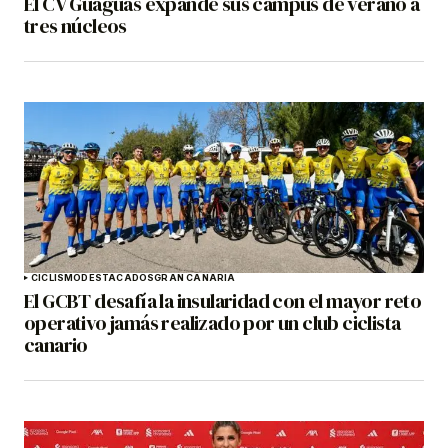
El CV Guaguas expande sus campus de verano a
tres núcleos
CICLISMO
DESTACADOS
GRAN CANARIA
El GCBT desafía la insularidad con el mayor reto
operativo jamás realizado por un club ciclista
canario