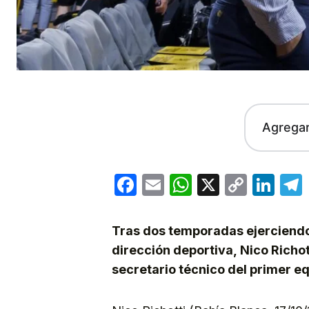
Agrega
Facebook
Email
WhatsApp
X
Copy
Lin
Link
Tras dos temporadas ejerciendo 
dirección deportiva, Nico Richo
secretario técnico del primer equ