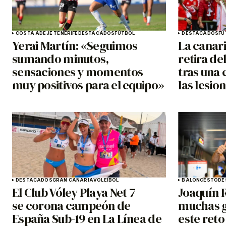
COSTA ADEJE TENERIFE
DESTACADOS
FÚTBOL
DESTACADOS
FÚ
Yerai Martín: «Seguimos
La canar
sumando minutos,
retira de
sensaciones y momentos
tras una 
muy positivos para el equipo»
las lesio
DESTACADOS
GRAN CANARIA
VOLEIBOL
BALONCESTO
DE
El Club Vóley Playa Net 7
Joaquín 
se corona campeón de
muchas g
España Sub-19 en La Línea de
este ret