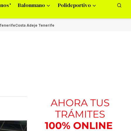
onos
Balonmano
Polideportivo
Tenerife
Costa Adeje Tenerife