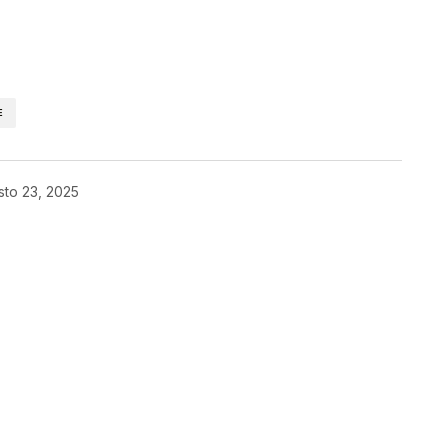
kedIn
Telegram
E
sto 23, 2025