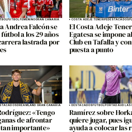
TBOL
FÚTBOL FEMENINO
GRAN CANARIA
COSTA ADEJE TENERIFE
DESTACADOS
F
ia Andrea Falcón se
El Costa Adeje Tener
l fútbol a los 29 años
Egatesa se impone al
carrera lastrada por
Club en Tafalla y con
nes
puesta a punto
STACADOS
DREAMLAND GRAN CANARIA
DESTACADOS
FÚTBOL
PORTADA
UD LAS
Rodríguez: «Tengo
Ramírez sobre Horka
anas de afrontar
quiere jugar, pues ig
o tan importante»
ayuda a colocar las 