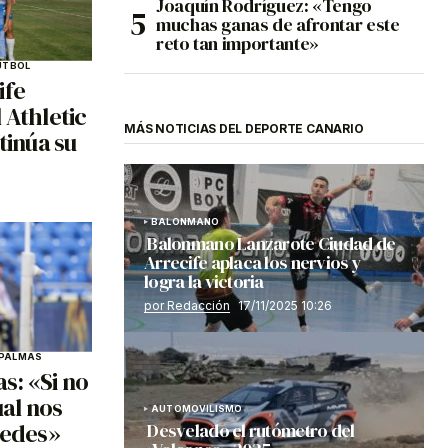
Joaquín Rodríguez: «Tengo
muchas ganas de afrontar este
reto tan importante»
ÚTBOL
ife
 Athletic
MÁS NOTICIAS DEL DEPORTE CANARIO
tinúa su
BALONMANO
Balonmano Lanzarote Ciudad de
Arrecife aplaca los nervios y
logra la victoria
por Redacción
17/11/2025 10:26
 PALMAS
s: «Si no
ual nos
AUTOMOVILISMO
redes»
Desvelado el rutómetro del