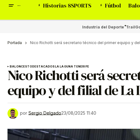
Historias 8SPORTS
Fútbol
Balo
Industria del Deporte
Trail
Go
Portada
Nico Richotti será secretario técnico del primer equipo y del
BALONCESTO
DESTACADOS
LA LAGUNA TENERIFE
Nico Richotti será secre
equipo y del filial de L
por
Sergio Delgado
23/08/2025 11:40