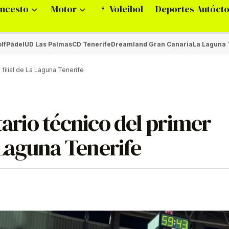
ncesto
Motor
Voleibol
Deportes Autóct
lf
Pádel
UD Las Palmas
CD Tenerife
Dreamland Gran Canaria
La Laguna 
 filial de La Laguna Tenerife
tario técnico del primer
a Laguna Tenerife