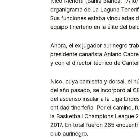
Nico Richotti (Bahía Blanca, 17/1
organigrama de La Laguna Tenerif
Sus funciones estaba vinculadas d
equipo tinerfeño en la élite del b
Ahora, el ex jugador aurinegro tr
presidente canarista Aniano Cabrer
y con el director técnico de Cante
Nico, cuya camiseta y dorsal, el n
del año pasado, se incorporó al CB
del ascenso insular a la Liga Ende
entidad tinerfeña. Por el camino, 
la Basketball Champions League 20
2017. En total fueron 285 encuentr
club aurinegro.