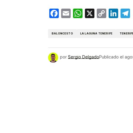
Facebook
Email
WhatsApp
X
Copy
Lin
Link
BALONCESTO
LA LAGUNA TENERIFE
TENERIF
por
Sergio Delgado
Publicado el
ago