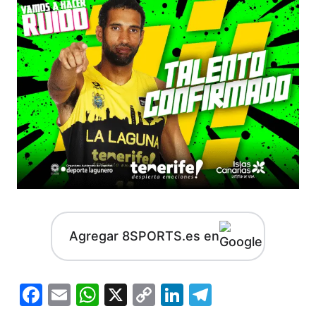
Agregar 8SPORTS.es en
Facebook
Email
WhatsApp
X
Copy
LinkedIn
Telegram