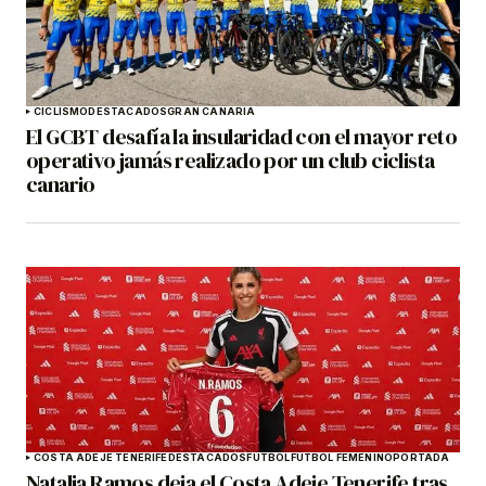
CICLISMO
DESTACADOS
GRAN CANARIA
El GCBT desafía la insularidad con el mayor reto
operativo jamás realizado por un club ciclista
canario
COSTA ADEJE TENERIFE
DESTACADOS
FÚTBOL
FÚTBOL FEMENINO
PORTADA
Natalia Ramos deja el Costa Adeje Tenerife tras