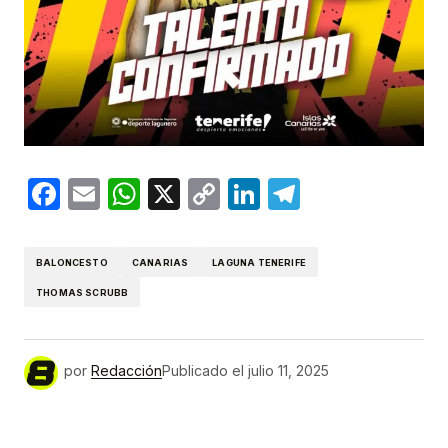
Facebook
Email
WhatsApp
X
Copy
LinkedIn
Telegram
Link
BALONCESTO
CANARIAS
LAGUNA TENERIFE
THOMAS SCRUBB
por
Redacción
Publicado el
julio 11, 2025