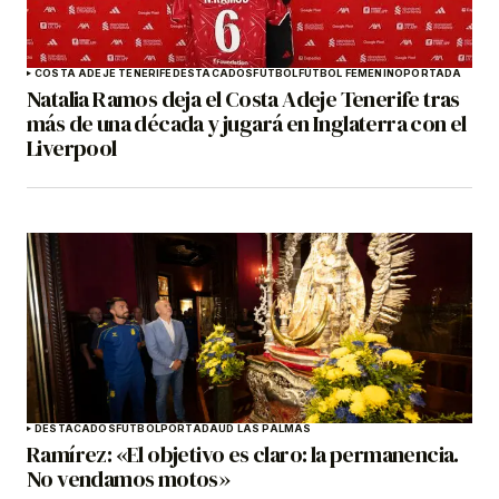
COSTA ADEJE TENERIFE
DESTACADOS
FÚTBOL
FÚTBOL FEMENINO
PORTADA
Natalia Ramos deja el Costa Adeje Tenerife tras
más de una década y jugará en Inglaterra con el
Liverpool
DESTACADOS
FÚTBOL
PORTADA
UD LAS PALMAS
Ramírez: «El objetivo es claro: la permanencia.
No vendamos motos»