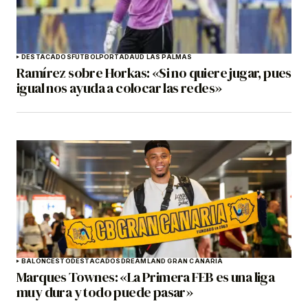
DESTACADOS
FÚTBOL
PORTADA
UD LAS PALMAS
Ramírez sobre Horkas: «Si no quiere jugar, pues
igual nos ayuda a colocar las redes»
BALONCESTO
DESTACADOS
DREAMLAND GRAN CANARIA
Marques Townes: «La Primera FEB es una liga
muy dura y todo puede pasar»