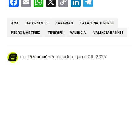
Facebook
Email
WhatsApp
X
Copy
LinkedIn
Telegram
Link
ACB
BALONCESTO
CANARIAS
LA LAGUNA TENERIFE
PEDRO MARTÍNEZ
TENERIFE
VALENCIA
VALENCIA BASKET
por
Redacción
Publicado el
junio 09, 2025