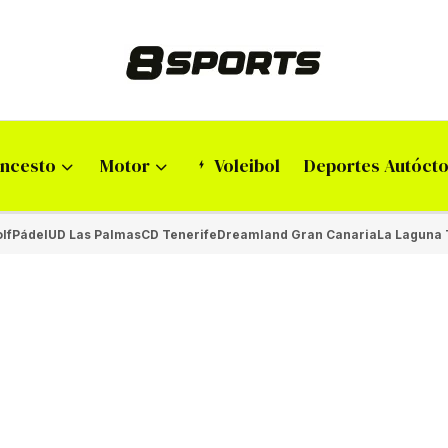
ncesto
Motor
Voleibol
Deportes Autóct
lf
Pádel
UD Las Palmas
CD Tenerife
Dreamland Gran Canaria
La Laguna 