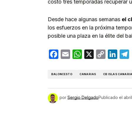
costó tres temporadas recuperar u
Desde hace algunas semanas
el 
los esfuerzos en la próxima tempor
posible una plaza en la élite del b
Facebook
Email
WhatsApp
X
Copy
Lin
Link
BALONCESTO
CANARIAS
CB ISLAS CANARI
por
Sergio Delgado
Publicado el
abri