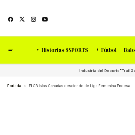
Historias 8SPORTS
Fútbol
Balo
Industria del Deporte
Trail
Go
Portada
El CB Islas Canarias desciende de Liga Femenina Endesa