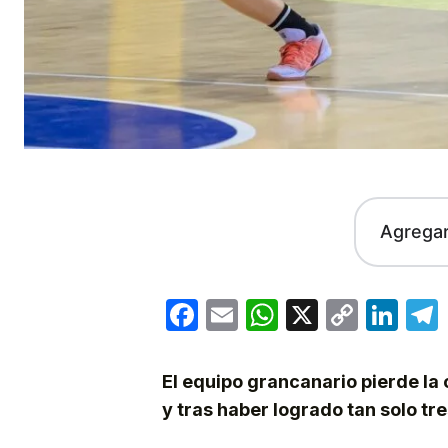
Agrega
Facebook
Email
WhatsApp
X
Copy
Lin
Link
El equipo grancanario pierde la
y tras haber logrado tan solo tre