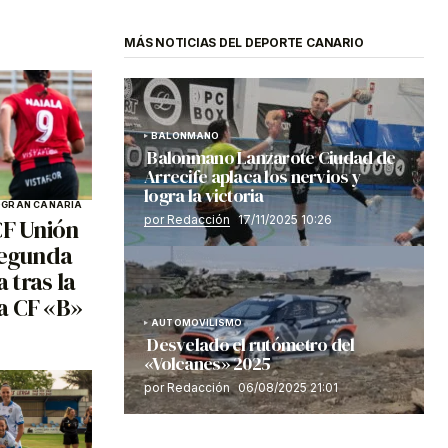
MÁS NOTICIAS DEL DEPORTE CANARIO
BALONMANO
Balonmano Lanzarote Ciudad de
Arrecife aplaca los nervios y
logra la victoria
O
GRAN CANARIA
por Redacción
17/11/2025 10:26
CF Unión
Segunda
 tras la
a CF «B»
AUTOMOVILISMO
Desvelado el rutómetro del
«Volcanes» 2025
por Redacción
06/08/2025 21:01