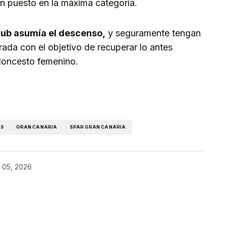
n puesto en la máxima categoría.
club asumía el descenso,
y seguramente tengan
ada con el objetivo de recuperar lo antes
aloncesto femenino.
kedIn
Telegram
AS
GRAN CANARIA
SPAR GRAN CANARIA
l 05, 2026