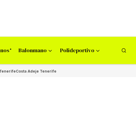
onos
Balonmano
Polideportivo
Tenerife
Costa Adeje Tenerife