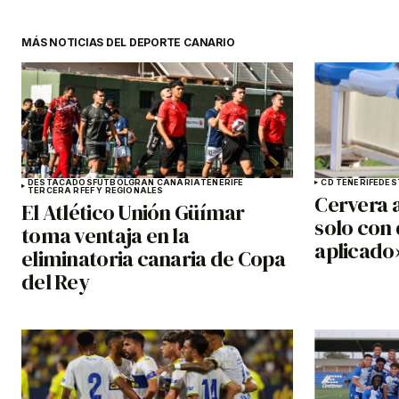
MÁS NOTICIAS DEL DEPORTE CANARIO
DESTACADOS
FÚTBOL
GRAN CANARIA
TENERIFE
CD TENERIFE
DES
TERCERA RFEF Y REGIONALES
Cervera a
El Atlético Unión Güímar
solo con 
toma ventaja en la
aplicado
eliminatoria canaria de Copa
del Rey