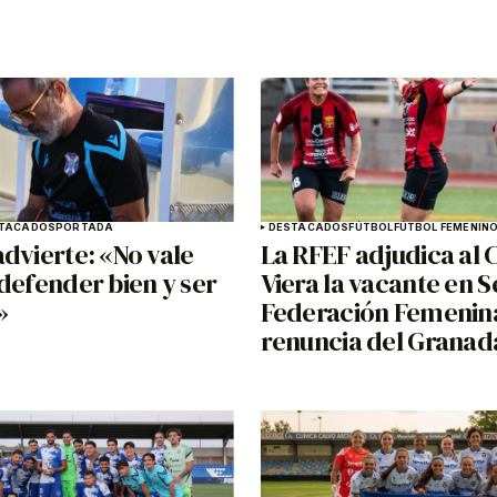
TACADOS
PORTADA
DESTACADOS
FÚTBOL
FÚTBOL FEMENIN
dvierte: «No vale
La RFEF adjudica al 
defender bien y ser
Viera la vacante en 
»
Federación Femenina
renuncia del Granad