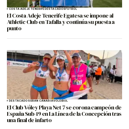
COSTA ADEJE TENERIFE
DESTACADOS
FÚTBOL
El Costa Adeje Tenerife Egatesa se impone al
Athletic Club en Tafalla y continúa su puesta a
punto
DESTACADOS
GRAN CANARIA
VOLEIBOL
El Club Vóley Playa Net 7 se corona campeón de
España Sub-19 en La Línea de la Concepción tras
una final de infarto