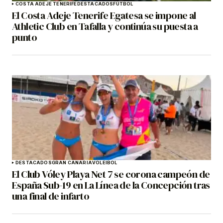
COSTA ADEJE TENERIFE
DESTACADOS
FÚTBOL
El Costa Adeje Tenerife Egatesa se impone al
Athletic Club en Tafalla y continúa su puesta a
punto
DESTACADOS
GRAN CANARIA
VOLEIBOL
El Club Vóley Playa Net 7 se corona campeón de
España Sub-19 en La Línea de la Concepción tras
una final de infarto