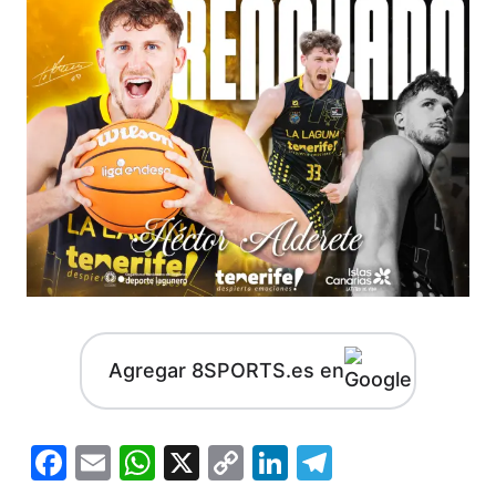
Agregar 8SPORTS.es en
Facebook
Email
WhatsApp
X
Copy
LinkedIn
Telegram