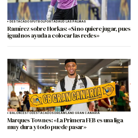
DESTACADOS
FÚTBOL
PORTADA
UD LAS PALMAS
Ramírez sobre Horkas: «Si no quiere jugar, pues
igual nos ayuda a colocar las redes»
BALONCESTO
DESTACADOS
DREAMLAND GRAN CANARIA
Marques Townes: «La Primera FEB es una liga
muy dura y todo puede pasar»