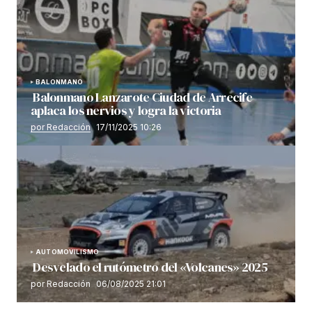
BALONMANO
Balonmano Lanzarote Ciudad de Arrecife
aplaca los nervios y logra la victoria
por Redacción
17/11/2025 10:26
AUTOMOVILISMO
Desvelado el rutómetro del «Volcanes» 2025
por Redacción
06/08/2025 21:01