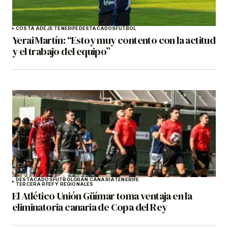
COSTA ADEJE TENERIFE
DESTACADOS
FÚTBOL
Yerai Martín: “Estoy muy contento con la actitud
y el trabajo del equipo”
DESTACADOS
FÚTBOL
GRAN CANARIA
TENERIFE
TERCERA RFEF Y REGIONALES
El Atlético Unión Güímar toma ventaja en la
eliminatoria canaria de Copa del Rey