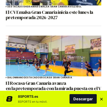
DESTACADOS
HIDRAMAR EMALSA GRAN CANARIA
VOLEIBOL
El CV Emalsa Gran Canaria inicia este lunes la
pretemporada 2026-2027
BALONMANO
DESTACADOS
ROCASA GRAN CANARIA
El Rocasa Gran Canaria avanza
en la pretemporada con la mirada puesta en el V
Torneo Internacional Servatur Costa Mogán
8SPORTS.es
×
Descargar
8SPORTS en tu móvil.