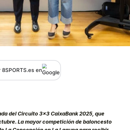
r 8SPORTS.es en
kedIn
Telegram
rada del Circuito 3×3 CaixaBank 2025, que
octubre. La mayor competición de baloncesto
a de La Concepción en La Laguna para recibir