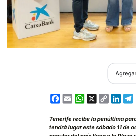
Agrega
Facebook
Email
WhatsApp
X
Copy
Lin
Link
Tenerife recibe la penúltima pa
tendrá lugar este sábado 11 de 
popular del país llega a la Plaz