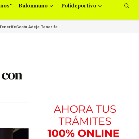
onos
Balonmano
Polideportivo
Tenerife
Costa Adeje Tenerife
a con