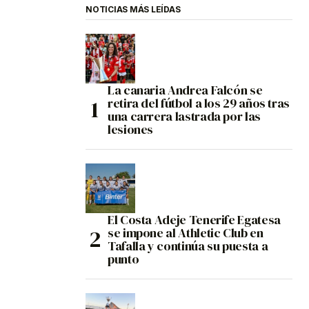
NOTICIAS MÁS LEÍDAS
La canaria Andrea Falcón se
retira del fútbol a los 29 años tras
una carrera lastrada por las
lesiones
El Costa Adeje Tenerife Egatesa
se impone al Athletic Club en
Tafalla y continúa su puesta a
punto