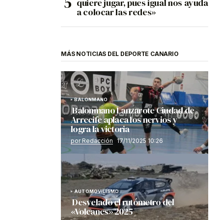
quiere jugar, pues igual nos ayuda
a colocar las redes»
MÁS NOTICIAS DEL DEPORTE CANARIO
BALONMANO
Balonmano Lanzarote Ciudad de
Arrecife aplaca los nervios y
logra la victoria
por Redacción
17/11/2025 10:26
AUTOMOVILISMO
Desvelado el rutómetro del
«Volcanes» 2025