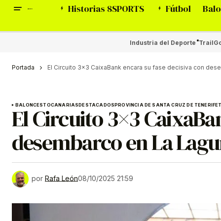
Historias 8SPORTS
Fútbol
Balo
Industria del Deporte
Trail
Go
Portada
El Circuito 3×3 CaixaBank encara su fase decisiva con de
BALONCESTO
CANARIAS
DESTACADOS
PROVINCIA DE SANTA CRUZ DE TENERIFE
El Circuito 3×3 CaixaBa
desembarco en La Lag
por
Rafa León
08/10/2025 21:59