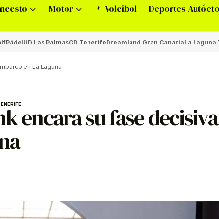
ncesto
Motor
Voleibol
Deportes Autóct
lf
Pádel
UD Las Palmas
CD Tenerife
Dreamland Gran Canaria
La Laguna 
sembarco en La Laguna
TENERIFE
nk encara su fase decisiv
una