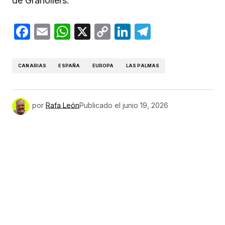
de Granollers.
Facebook
Email
WhatsApp
X
Copy
LinkedIn
Telegram
Link
CANARIAS
ESPAÑA
EUROPA
LAS PALMAS
por
Rafa León
Publicado el
junio 19, 2026