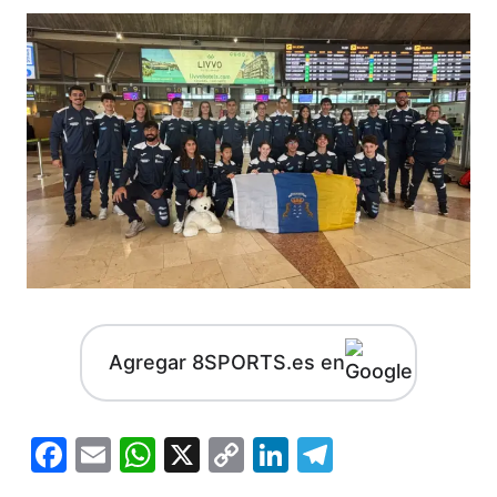
Agregar 8SPORTS.es en
Facebook
Email
WhatsApp
X
Copy
LinkedIn
Telegram
Link