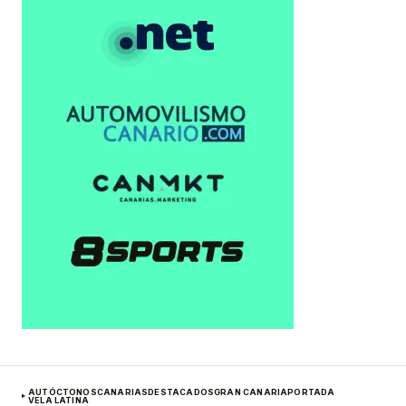
AUTÓCTONOS
CANARIAS
DESTACADOS
GRAN CANARIA
PORTADA
VELA LATINA