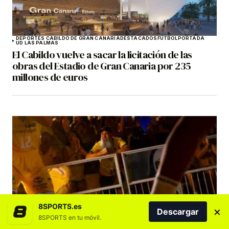
DEPORTES CABILDO DE GRAN CANARIA
DESTACADOS
FÚTBOL
PORTADA
UD LAS PALMAS
El Cabildo vuelve a sacar la licitación de las
obras del Estadio de Gran Canaria por 235
millones de euros
8SPORTS.es
BALONCESTO
DESTACADOS
DREAMLAND GRAN CANARIA
×
Descargar
La campaña de abonados del CB Gran Canaria
8SPORTS en tu móvil.