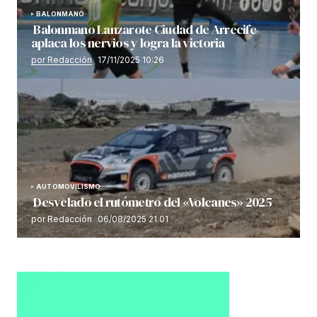
BALONMANO
Balonmano Lanzarote Ciudad de Arrecife
aplaca los nervios y logra la victoria
por Redacción
17/11/2025 10:26
AUTOMOVILISMO
Desvelado el rutómetro del «Volcanes» 2025
por Redacción
06/08/2025 21:01