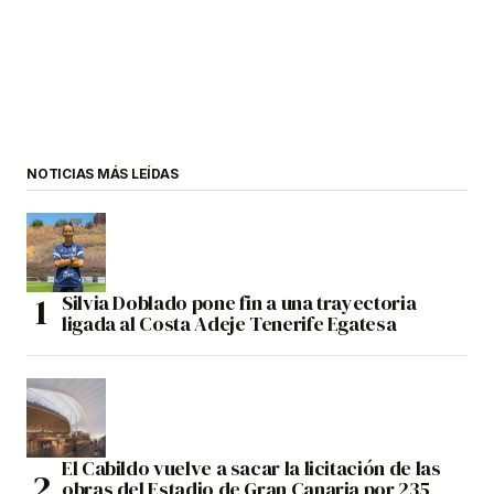
NOTICIAS MÁS LEÍDAS
Silvia Doblado pone fin a una trayectoria
ligada al Costa Adeje Tenerife Egatesa
El Cabildo vuelve a sacar la licitación de las
obras del Estadio de Gran Canaria por 235