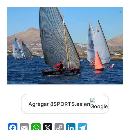
Agregar 8SPORTS.es en
Facebook
Email
WhatsApp
X
Copy
LinkedIn
Telegram