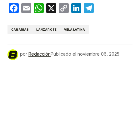
Facebook
Email
WhatsApp
X
Copy
LinkedIn
Telegram
Link
CANARIAS
LANZAROTE
VELA LATINA
por
Redacción
Publicado el
noviembre 06, 2025