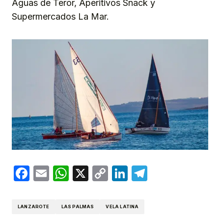
Aguas de Teror, Aperitivos Snack y
Supermercados La Mar.
Facebook
Email
WhatsApp
X
Copy
LinkedIn
Telegram
Link
LANZAROTE
LAS PALMAS
VELA LATINA