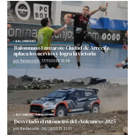
BALONMANO
Balonmano Lanzarote Ciudad de Arrecife
aplaca los nervios y logra la victoria
por Redacción
17/11/2025 10:26
AUTOMOVILISMO
Desvelado el rutómetro del «Volcanes» 2025
por Redacción
06/08/2025 21:01