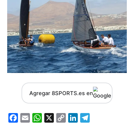
Agregar 8SPORTS.es en
Facebook
Email
WhatsApp
X
Copy
LinkedIn
Telegram
Link