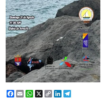
Facebook
Email
WhatsApp
X
Copy
LinkedIn
Telegram
Link