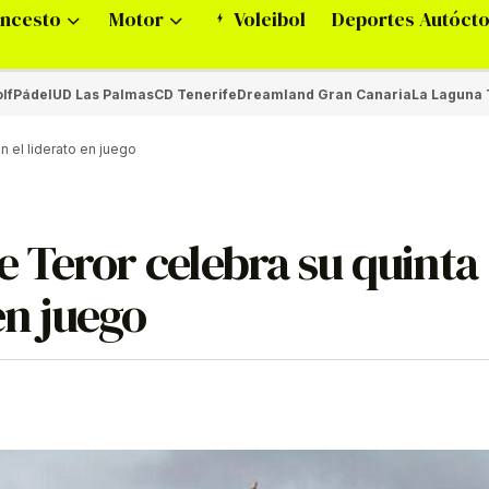
ncesto
Motor
Voleibol
Deportes Autóct
lf
Pádel
UD Las Palmas
CD Tenerife
Dreamland Gran Canaria
La Laguna 
 el liderato en juego
 Teror celebra su quinta
en juego