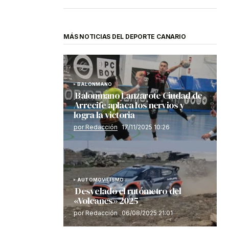
MÁS NOTICIAS DEL DEPORTE CANARIO
BALONMANO
Balonmano Lanzarote Ciudad de
Arrecife aplaca los nervios y
logra la victoria
por Redacción
17/11/2025 10:26
AUTOMOVILISMO
Desvelado el rutómetro del
«Volcanes» 2025
por Redacción
06/08/2025 21:01