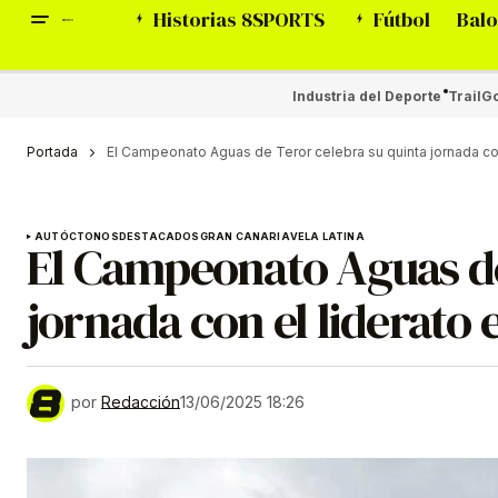
Historias 8SPORTS
Fútbol
Balo
Industria del Deporte
Trail
Go
Portada
El Campeonato Aguas de Teror celebra su quinta jornada con
AUTÓCTONOS
DESTACADOS
GRAN CANARIA
VELA LATINA
El Campeonato Aguas de
jornada con el liderato 
por
Redacción
13/06/2025 18:26