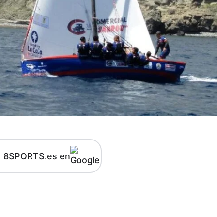
r 8SPORTS.es en
kedIn
Telegram