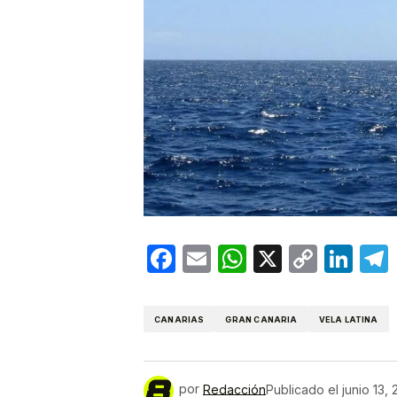
Facebook
Email
WhatsApp
X
Copy
Lin
Link
CANARIAS
GRAN CANARIA
VELA LATINA
por
Redacción
Publicado el
junio 13,