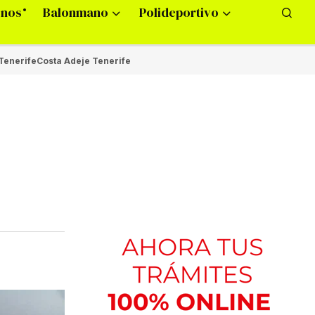
onos
Balonmano
Polideportivo
Tenerife
Costa Adeje Tenerife