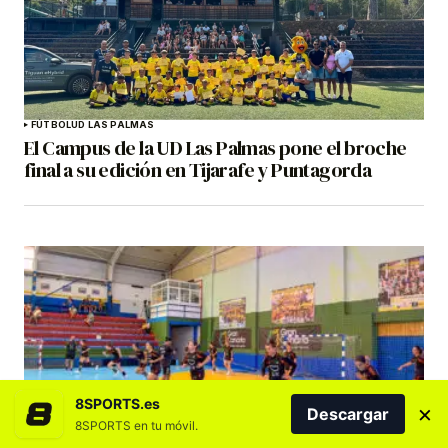
FÚTBOL
UD LAS PALMAS
El Campus de la UD Las Palmas pone el broche
final a su edición en Tijarafe y Puntagorda
8SPORTS.es
×
Descargar
BALONMANO
DESTACADOS
ROCASA GRAN CANARIA
8SPORTS en tu móvil.
El Rocasa Gran Canaria avanza