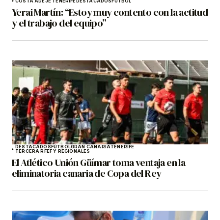
COSTA ADEJE TENERIFE
DESTACADOS
FÚTBOL
Yerai Martín: “Estoy muy contento con la actitud
y el trabajo del equipo”
DESTACADOS
FÚTBOL
GRAN CANARIA
TENERIFE
TERCERA RFEF Y REGIONALES
El Atlético Unión Güímar toma ventaja en la
eliminatoria canaria de Copa del Rey