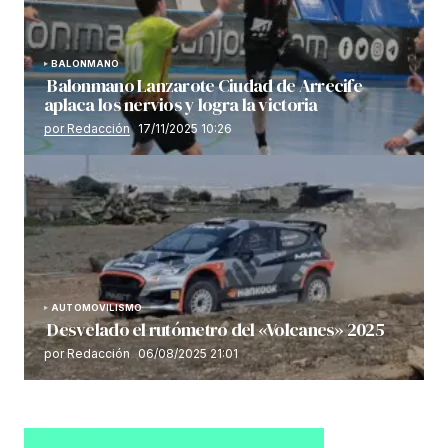
BALONMANO
Balonmano Lanzarote Ciudad de Arrecife
aplaca los nervios y logra la victoria
por Redacción
17/11/2025 10:26
AUTOMOVILISMO
Desvelado el rutómetro del «Volcanes» 2025
por Redacción
06/08/2025 21:01