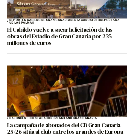
DEPORTES CABILDO DE GRAN CANARIA
DESTACADOS
FÚTBOL
PORTADA
UD LAS PALMAS
El Cabildo vuelve a sacar la licitación de las
obras del Estadio de Gran Canaria por 235
millones de euros
BALONCESTO
DESTACADOS
DREAMLAND GRAN CANARIA
La campaña de abonados del CB Gran Canaria
25/26 sitúa al club entre los grandes de Europa