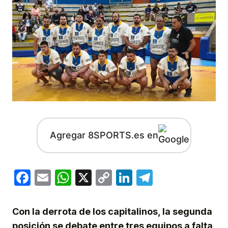
Agregar 8SPORTS.es en
Facebook
Email
WhatsApp
X
Copy
LinkedIn
Telegram
Link
Con la derrota de los capitalinos, la segunda
posición se debate entre tres equipos a falta