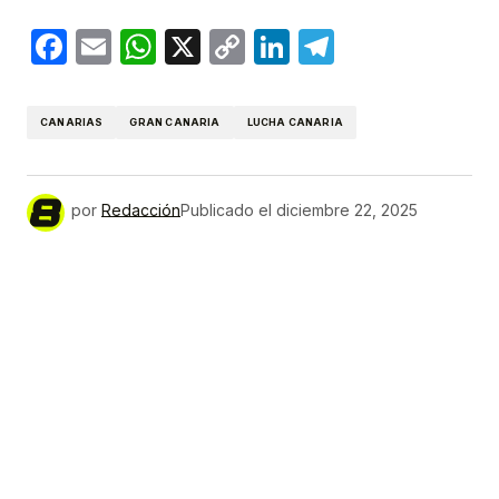
Facebook
Email
WhatsApp
X
Copy
LinkedIn
Telegram
Link
CANARIAS
GRAN CANARIA
LUCHA CANARIA
por
Redacción
Publicado el
diciembre 22, 2025