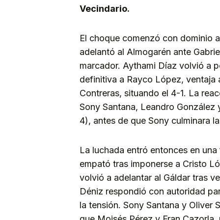
Vecindario.
El choque comenzó con dominio alt
adelantó al Almogarén ante Gabriel
marcador. Aythami Díaz volvió a po
definitiva a Rayco López, ventaja
Contreras, situando el 4-1. La rea
Sony Santana, Leandro González y 
4), antes de que Sony culminara l
La luchada entró entonces en una 
empató tras imponerse a Cristo 
volvió a adelantar al Gáldar tras v
Déniz respondió con autoridad pa
la tensión. Sony Santana y Oliver
que Moisés Pérez y Fran Cazorla, 