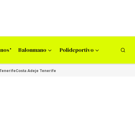
onos
Balonmano
Polideportivo
Tenerife
Costa Adeje Tenerife