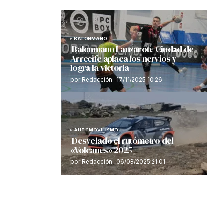
BALONMANO
Balonmano Lanzarote Ciudad de
Arrecife aplaca los nervios y
logra la victoria
por Redacción
17/11/2025 10:26
AUTOMOVILISMO
Desvelado el rutómetro del
«Volcanes» 2025
por Redacción
06/08/2025 21:01