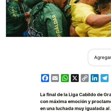
Agrega
Facebook
Email
WhatsApp
X
Copy
Lin
Link
La final de la Liga Cabildo de G
con máxima emoción y proclamó
en una luchada muy igualada al