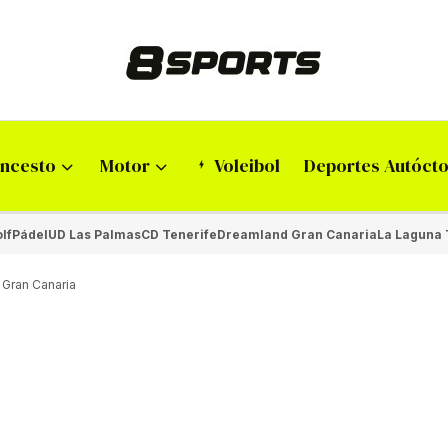
ncesto
Motor
Voleibol
Deportes Autóct
lf
Pádel
UD Las Palmas
CD Tenerife
Dreamland Gran Canaria
La Laguna 
 Gran Canaria