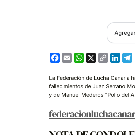
Agrega
Facebook
Email
WhatsApp
X
Copy
Lin
Link
La Federación de Lucha Canaria h
fallecimientos de Juan Serrano Mor
y de Manuel Mederos “Pollo del Apo
federacionluchacanar
NOTA DE CONDOLENC