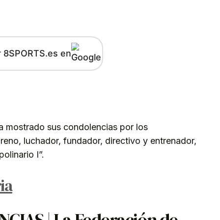
r 8SPORTS.es en
kedIn
Telegram
a mostrado sus condolencias por los
eno, luchador, fundador, directivo y entrenador,
linario I”.
ia
IAS | La Federación de