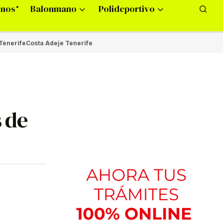
onos
Balonmano
Polideportivo
Tenerife
Costa Adeje Tenerife
s de