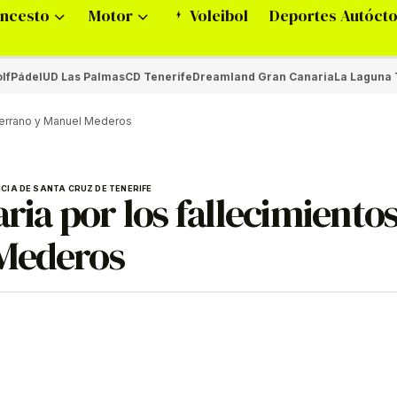
ncesto
Motor
Voleibol
Deportes Autóct
lf
Pádel
UD Las Palmas
CD Tenerife
Dreamland Gran Canaria
La Laguna 
 Serrano y Manuel Mederos
CIA DE SANTA CRUZ DE TENERIFE
aria por los fallecimiento
 Mederos