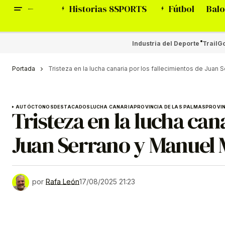
Historias 8SPORTS
Fútbol
Balo
Industria del Deporte
Trail
Go
Portada
Tristeza en la lucha canaria por los fallecimientos de Juan
AUTÓCTONOS
DESTACADOS
LUCHA CANARIA
PROVINCIA DE LAS PALMAS
PROVIN
Tristeza en la lucha can
Juan Serrano y Manuel
por
Rafa León
17/08/2025 21:23