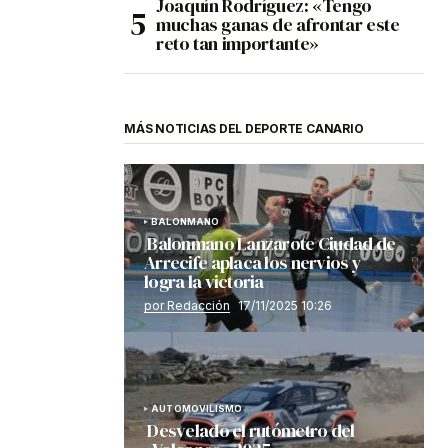
Joaquín Rodríguez: «Tengo
muchas ganas de afrontar este
reto tan importante»
MÁS NOTICIAS DEL DEPORTE CANARIO
BALONMANO
Balonmano Lanzarote Ciudad de
Arrecife aplaca los nervios y
logra la victoria
por Redacción
17/11/2025 10:26
AUTOMOVILISMO
Desvelado el rutómetro del