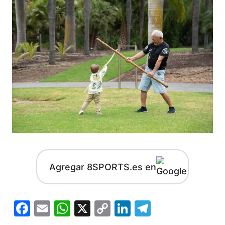
Agregar 8SPORTS.es en
Facebook
Email
WhatsApp
X
Copy
LinkedIn
Telegram
Link