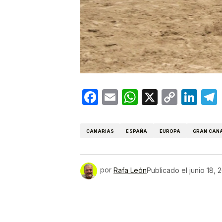
Facebook
Email
WhatsApp
X
Copy
Lin
Link
CANARIAS
ESPAÑA
EUROPA
GRAN CAN
por
Rafa León
Publicado el
junio 18, 