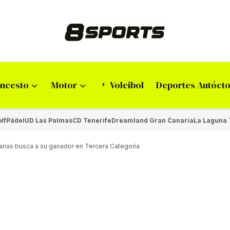
ncesto
Motor
Voleibol
Deportes Autóct
lf
Pádel
UD Las Palmas
CD Tenerife
Dreamland Gran Canaria
La Laguna 
arias busca a su ganador en Tercera Categoría