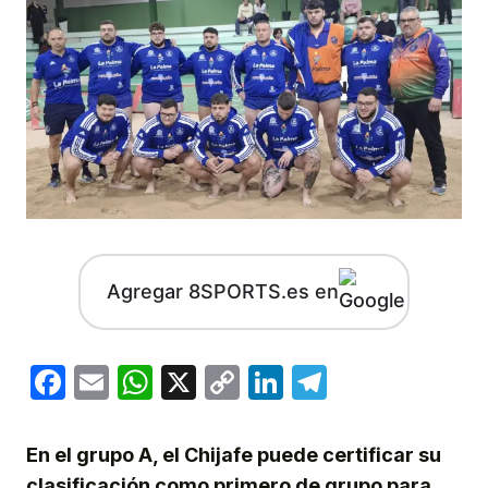
Agregar 8SPORTS.es en
Facebook
Email
WhatsApp
X
Copy
LinkedIn
Telegram
Link
En el grupo A, el Chijafe puede certificar su
clasificación como primero de grupo para