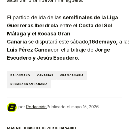
alcanzar una nueva final liguera.
El partido de ida de las
semifinale
s de la Liga
Guerreras Iberdrola
entre el
C
osta del Sol
Málaga y el R
ocasa Gran
Canaria
se disputará este sábado
,
16
de
mayo
,
a la
Luis Pérez Canca
con el arbitraje de
Jorge
Escudero y Jesús Escudero
.
BALONMANO
CANARIAS
GRAN CANARIA
ROCASA GRAN CANARIA
por
Redacción
Publicado el
mayo 15, 2026
MÁS NOTICIAS DEL DEPORTE CANARIO