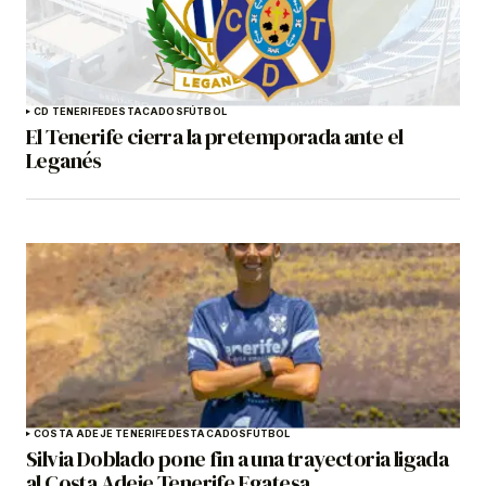
CD TENERIFE
DESTACADOS
FÚTBOL
El Tenerife cierra la pretemporada ante el
Leganés
COSTA ADEJE TENERIFE
DESTACADOS
FÚTBOL
Silvia Doblado pone fin a una trayectoria ligada
al Costa Adeje Tenerife Egatesa