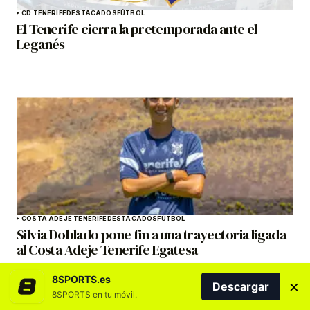
CD TENERIFE
DESTACADOS
FÚTBOL
El Tenerife cierra la pretemporada ante el
Leganés
COSTA ADEJE TENERIFE
DESTACADOS
FÚTBOL
Silvia Doblado pone fin a una trayectoria ligada
al Costa Adeje Tenerife Egatesa
8SPORTS.es
×
Descargar
8SPORTS en tu móvil.