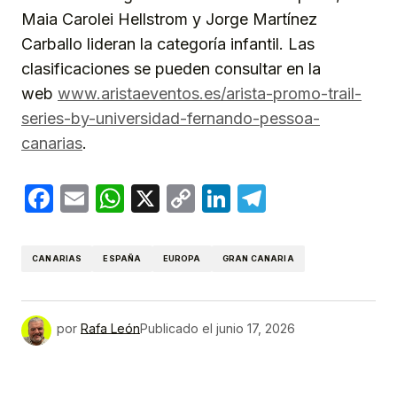
Maia Carolei Hellstrom y Jorge Martínez
Carballo lideran la categoría infantil. Las
clasificaciones se pueden consultar en la
web
www.aristaeventos.es/arista-promo-trail-
series-by-universidad-fernando-pessoa-
canarias
.
Facebook
Email
WhatsApp
X
Copy
LinkedIn
Telegram
Link
CANARIAS
ESPAÑA
EUROPA
GRAN CANARIA
por
Rafa León
Publicado el
junio 17, 2026