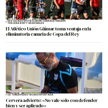
DESTACADOS
FÚTBOL
GRAN CANARIA
TENERIFE
TERCERA RFEF Y REGIONALES
El Atlético Unión Güímar toma ventaja en la
eliminatoria canaria de Copa del Rey
CD TENERIFE
DESTACADOS
PORTADA
Cervera advierte: «No vale solo con defender
bien y ser aplicado»