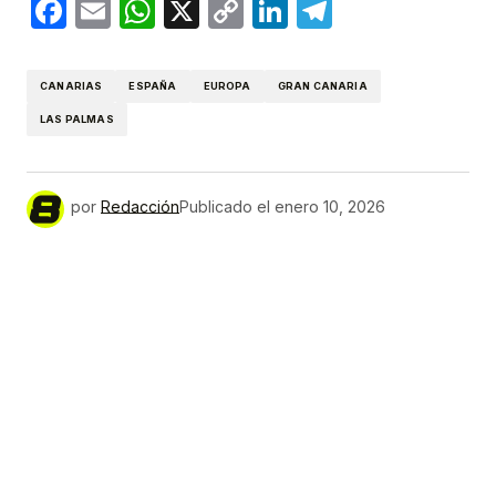
Facebook
Email
WhatsApp
X
Copy
LinkedIn
Telegram
Link
CANARIAS
ESPAÑA
EUROPA
GRAN CANARIA
LAS PALMAS
por
Redacción
Publicado el
enero 10, 2026