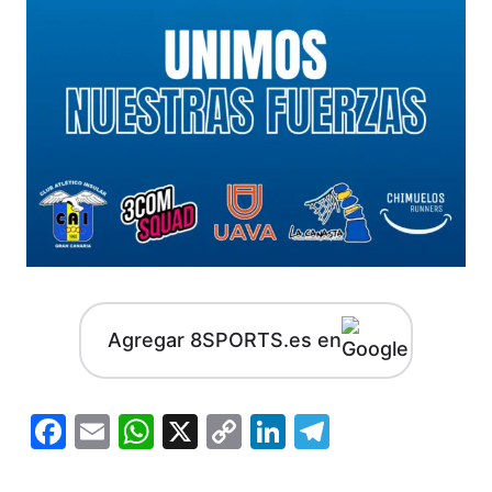
Agregar 8SPORTS.es en
Facebook
Email
WhatsApp
X
Copy
LinkedIn
Telegram
Link