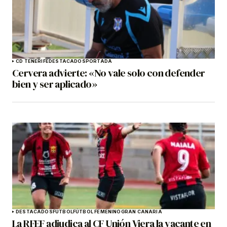
CD TENERIFE
DESTACADOS
PORTADA
Cervera advierte: «No vale solo con defender
bien y ser aplicado»
DESTACADOS
FÚTBOL
FÚTBOL FEMENINO
GRAN CANARIA
La RFEF adjudica al CF Unión Viera la vacante en