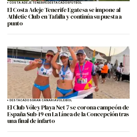
COSTA ADEJE TENERIFE
DESTACADOS
FÚTBOL
El Costa Adeje Tenerife Egatesa se impone al
Athletic Club en Tafalla y continúa su puesta a
punto
DESTACADOS
GRAN CANARIA
VOLEIBOL
El Club Vóley Playa Net 7 se corona campeón de
España Sub-19 en La Línea de la Concepción tras
una final de infarto