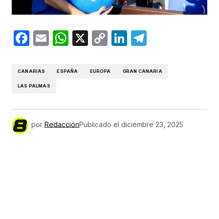
Facebook
Email
WhatsApp
X
Copy
LinkedIn
Telegram
Link
CANARIAS
ESPAÑA
EUROPA
GRAN CANARIA
LAS PALMAS
por
Redacción
Publicado el
diciembre 23, 2025