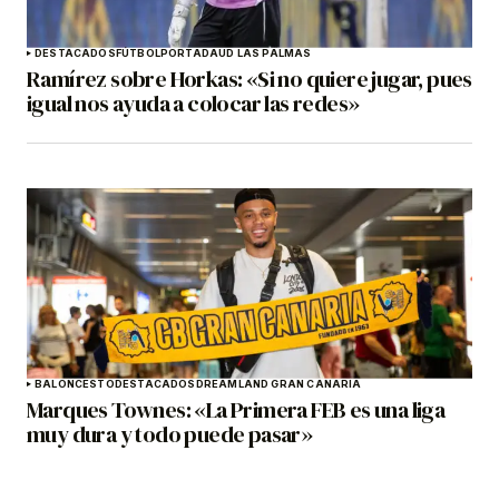
DESTACADOS
FÚTBOL
PORTADA
UD LAS PALMAS
Ramírez sobre Horkas: «Si no quiere jugar, pues
igual nos ayuda a colocar las redes»
BALONCESTO
DESTACADOS
DREAMLAND GRAN CANARIA
Marques Townes: «La Primera FEB es una liga
muy dura y todo puede pasar»