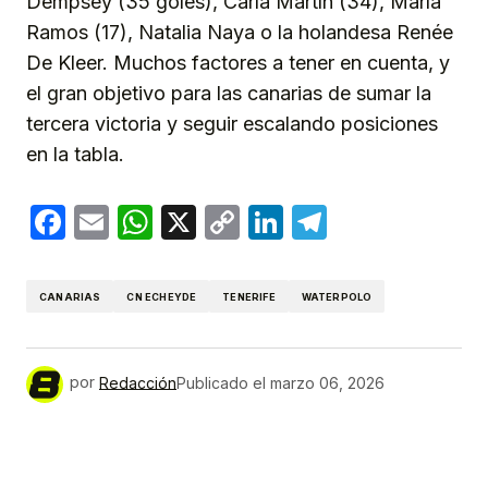
Dempsey (35 goles), Carla Martín (34), María
Ramos (17), Natalia Naya o la holandesa Renée
De Kleer. Muchos factores a tener en cuenta, y
el gran objetivo para las canarias de sumar la
tercera victoria y seguir escalando posiciones
en la tabla.
Facebook
Email
WhatsApp
X
Copy
LinkedIn
Telegram
Link
CANARIAS
CN ECHEYDE
TENERIFE
WATERPOLO
por
Redacción
Publicado el
marzo 06, 2026