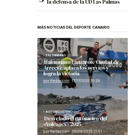
la defensa de la UD Las Palmas
MÁS NOTICIAS DEL DEPORTE CANARIO
BALONMANO
Balonmano Lanzarote Ciudad de
Arrecife aplaca los nervios y
logra la victoria
por Redacción
17/11/2025 10:26
AUTOMOVILISMO
Desvelado el rutómetro del
«Volcanes» 2025
por Redacción
06/08/2025 21:01