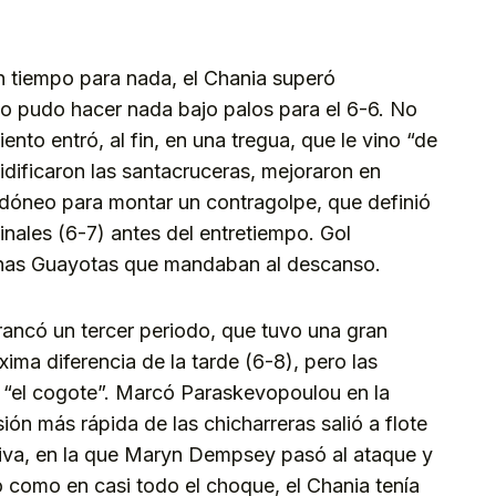
n tiempo para nada, el Chania superó
o pudo hacer nada bajo palos para el 6-6. No
nto entró, al fin, en una tregua, que le vino “de
lidificaron las santacruceras, mejoraron en
 idóneo para montar un contragolpe, que definió
nales (6-7) antes del entretiempo. Gol
 unas Guayotas que mandaban al descanso.
rancó un tercer periodo, que tuvo una gran
xima diferencia de la tarde (6-8), pero las
n “el cogote”. Marcó Paraskevopoulou en la
sión más rápida de las chicharreras salió a flote
siva, en la que Maryn Dempsey pasó al ataque y
o como en casi todo el choque, el Chania tenía