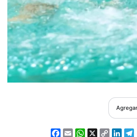
Agrega
Facebook
Email
WhatsApp
X
Copy
Lin