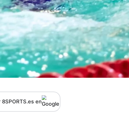
r 8SPORTS.es en
kedIn
Telegram