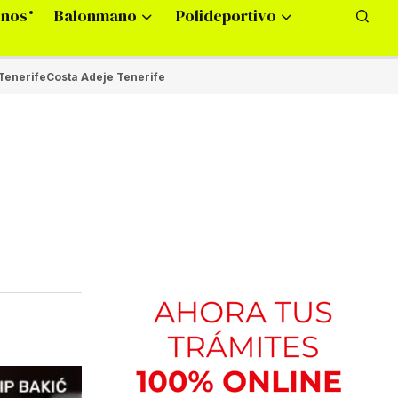
onos
Balonmano
Polideportivo
Tenerife
Costa Adeje Tenerife