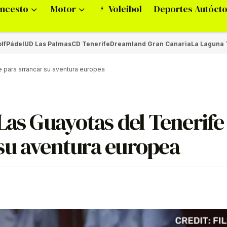
ncesto
Motor
Voleibol
Deportes Autóct
lf
Pádel
UD Las Palmas
CD Tenerife
Dreamland Gran Canaria
La Laguna 
 para arrancar su aventura europea
Las Guayotas del Tenerife
su aventura europea