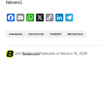
febrero).
Facebook
Email
WhatsApp
X
Copy
LinkedIn
Telegram
Link
CANARIAS
CN ECHEYDE
TENERIFE
WATERPOLO
por
Redacción
Publicado el
febrero 16, 2026