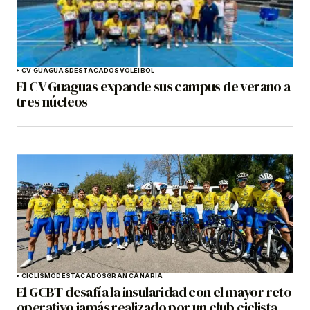
CV GUAGUAS
DESTACADOS
VOLEIBOL
El CV Guaguas expande sus campus de verano a
tres núcleos
CICLISMO
DESTACADOS
GRAN CANARIA
El GCBT desafía la insularidad con el mayor reto
operativo jamás realizado por un club ciclista