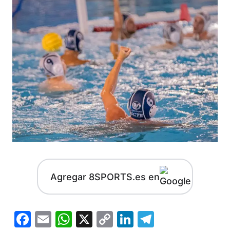
Agregar 8SPORTS.es en
Facebook
Email
WhatsApp
X
Copy
LinkedIn
Telegram