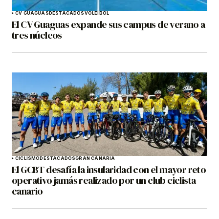
CV GUAGUAS
DESTACADOS
VOLEIBOL
El CV Guaguas expande sus campus de verano a
tres núcleos
CICLISMO
DESTACADOS
GRAN CANARIA
El GCBT desafía la insularidad con el mayor reto
operativo jamás realizado por un club ciclista
canario