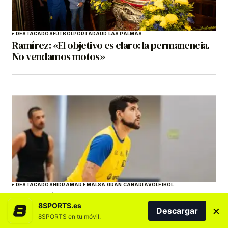
DESTACADOS
FÚTBOL
PORTADA
UD LAS PALMAS
Ramírez: «El objetivo es claro: la permanencia.
No vendamos motos»
DESTACADOS
HIDRAMAR EMALSA GRAN CANARIA
VOLEIBOL
Samu Rizk: «Ser entrenador asistente en el CV
Emalsa supone una importante
8SPORTS.es
×
Descargar
responsabilidad»
8SPORTS en tu móvil.