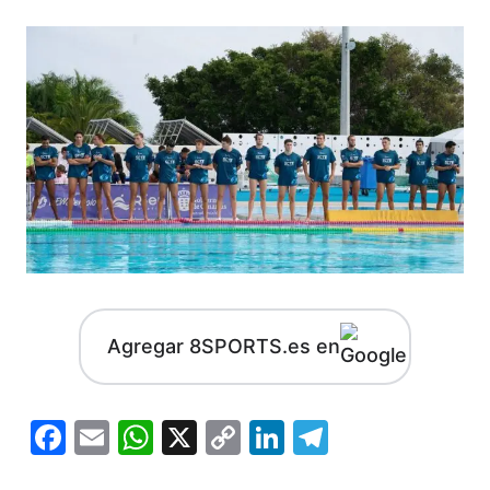
Agregar 8SPORTS.es en
Facebook
Email
WhatsApp
X
Copy
LinkedIn
Telegram
Link