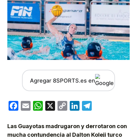
Agregar 8SPORTS.es en
Facebook
Email
WhatsApp
X
Copy
LinkedIn
Telegram
Link
Las Guayotas madrugaron y derrotaron con
mucha contundencia al Dalton Koleji turco