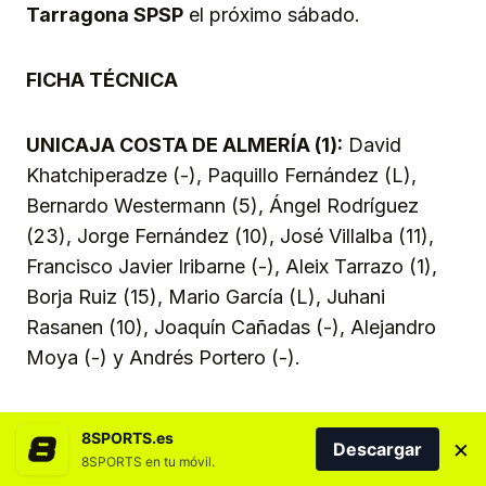
Tarragona SPSP
el próximo sábado.
FICHA TÉCNICA
UNICAJA COSTA DE ALMERÍA (1):
David
Khatchiperadze (-), Paquillo Fernández (L),
Bernardo Westermann (5), Ángel Rodríguez
(23), Jorge Fernández (10), José Villalba (11),
Francisco Javier Iribarne (-), Aleix Tarrazo (1),
Borja Ruiz (15), Mario García (L), Juhani
Rasanen (10), Joaquín Cañadas (-), Alejandro
Moya (-) y Andrés Portero (-).
Entrenador:
Pablo Ruiz.
8SPORTS.es
×
Descargar
8SPORTS en tu móvil.