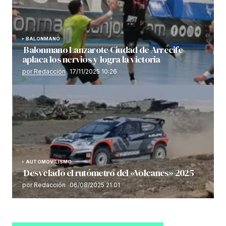
BALONMANO
Balonmano Lanzarote Ciudad de Arrecife
aplaca los nervios y logra la victoria
por Redacción
17/11/2025 10:26
AUTOMOVILISMO
Desvelado el rutómetro del «Volcanes» 2025
por Redacción
06/08/2025 21:01