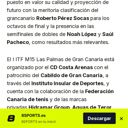
puesto en valor su calidad y proyección de
futuro con la meritoria clasificación del
grancanario
Roberto Pére
z Socas
para los
octavos de final y la presencia en las
semifinales de dobles de
Noah López
y
Saúl
Pacheco
, como resultados más relevantes.
El I ITF M15 Las Palmas de Gran Canaria está
organizado por el
CD Costa Arenas
con el
patrocinio del
Cabildo de Gran Canaria
, a
través del
Instituto Insular de Deportes
, y
cuenta con la colaboración de la
Federación
Canaria de tenis
y de las marcas
privadas
Hidramar Group, Aguas de Teror,
MotorArisa y Wilson
.
8SPORTS.es
×
Descargar
8SPORTS en tu móvil.