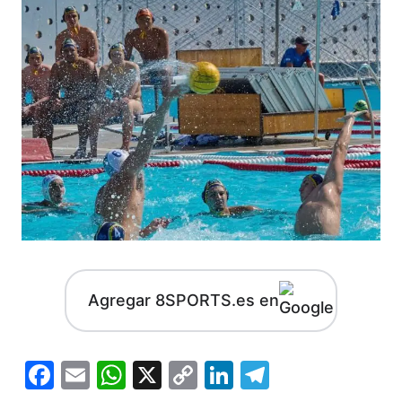
Agregar 8SPORTS.es en
Facebook
Email
WhatsApp
X
Copy
LinkedIn
Telegram