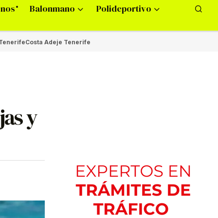
onos
Balonmano
Polideportivo
Tenerife
Costa Adeje Tenerife
jas y