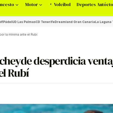
ncesto
Motor
Voleibol
Deportes Autóct
lf
Pádel
UD Las Palmas
CD Tenerife
Dreamland Gran Canaria
La Laguna 
or la mínima ante el Rubí
Echeyde desperdicia venta
el Rubí