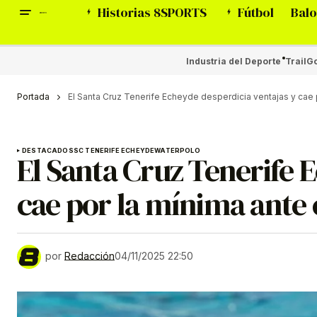
Historias 8SPORTS
Fútbol
Balo
Industria del Deporte
Trail
Go
Portada
El Santa Cruz Tenerife Echeyde desperdicia ventajas y cae p
DESTACADOS
SC TENERIFE ECHEYDE
WATERPOLO
El Santa Cruz Tenerife 
cae por la mínima ante 
por
Redacción
04/11/2025 22:50