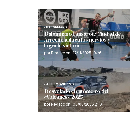
BALONMANO
Balonmano Lanzarote Ciudad de
Arrecife aplaca los nervios y
logra la victoria
por Redacción
17/11/2025 10:26
AUTOMOVILISMO
Desvelado el rutómetro del
«Volcanes» 2025
por Redacción
06/08/2025 21:01