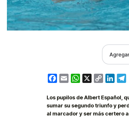
Agrega
Facebook
Email
WhatsApp
X
Copy
Lin
Link
Los pupilos de Albert Español, q
sumar su segundo triunfo y perdi
al marcador y ser más certero al