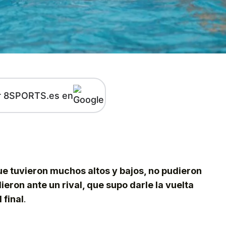
r 8SPORTS.es en
kedIn
Telegram
ue tuvieron muchos altos y bajos, no pudieron
eron ante un rival, que supo darle la vuelta
 final
.