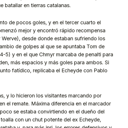
 batallar en tierras catalanas.
to de pocos goles, y en el tercer cuarto el
 comenzó mejor y encontró rápido recompensa
r Werve), desde donde estaban sufriendo los
ercambio de golpes al que se apuntaba Tom de
(4-5) y en el que Chmyr marcaba de penalti para
orden, más espacios y más goles para ambos. Si
unto fatídico, replicaba el Echeyde con Pablo
y lo hicieron los visitantes marcando por
 en el remate. Máxima diferencia en el marcador
 poco se estaba convirtiendo en el dueño del
a toalla con un chut potente del ex Echeyde,
etaba y, para más inri, los errores defensivos y