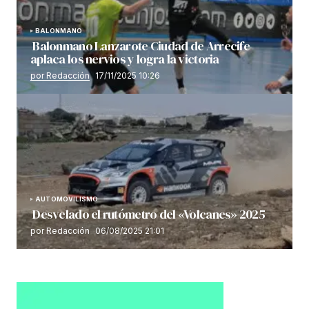
BALONMANO
Balonmano Lanzarote Ciudad de Arrecife
aplaca los nervios y logra la victoria
por Redacción
17/11/2025 10:26
AUTOMOVILISMO
Desvelado el rutómetro del «Volcanes» 2025
por Redacción
06/08/2025 21:01