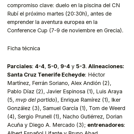
compromiso clave: duelo en la piscina del CN
Rubí el próximo martes (20:30h), antes de
emprender la aventura europea en la
Conference Cup (7-9 de noviembre en Grecia).
Ficha técnica
Parciales
:
4-4
,
5-0
,
9-4
y
5-3
.
Alineaciones:
Santa Cruz Tenerife Echeyde
: Héctor
Martínez, Ferrán Soriano, Alex Andión (2),
Pablo Díaz (2), Javier Espinosa (1), Luis Araya
(5,
mvp del partido
), Enrique Ramírez (1), Iker
González (3), Samuel García (1), Tom de Weerd
(4), Sergio Prunell (1), Nacho Gutiérrez, Dorian
Acuña y Diego A. Mercado (3);
entrenadores
:
Albert Español Lifante y Bruno Abad