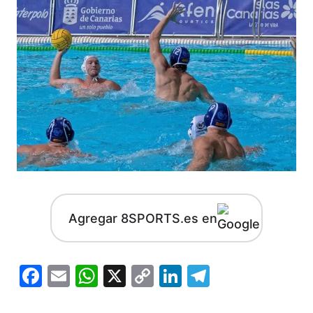
Agregar 8SPORTS.es en
Facebook
Email
WhatsApp
X
Copy
LinkedIn
Telegram
Link