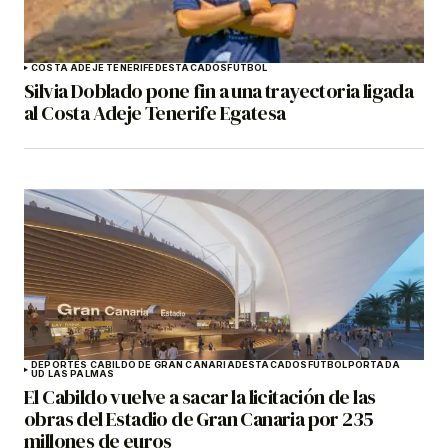
COSTA ADEJE TENERIFE
DESTACADOS
FÚTBOL
Silvia Doblado pone fin a una trayectoria ligada
al Costa Adeje Tenerife Egatesa
DEPORTES CABILDO DE GRAN CANARIA
DESTACADOS
FÚTBOL
PORTADA
UD LAS PALMAS
El Cabildo vuelve a sacar la licitación de las
obras del Estadio de Gran Canaria por 235
millones de euros