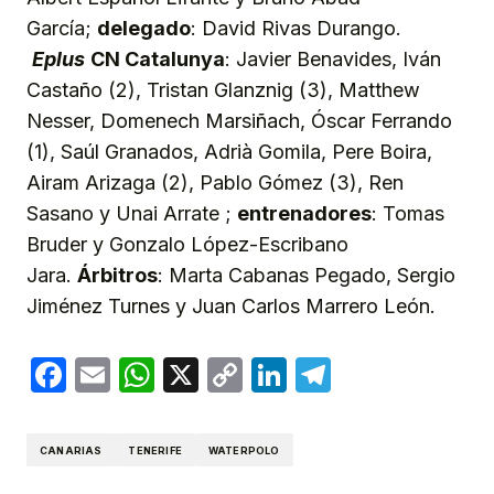
García;
delegado
: David Rivas Durango.
Eplus
CN Catalunya
: Javier Benavides, Iván
Castaño (2), Tristan Glanznig (3), Matthew
Nesser, Domenech Marsiñach, Óscar Ferrando
(1), Saúl Granados, Adrià Gomila, Pere Boira,
Airam Arizaga (2), Pablo Gómez (3), Ren
Sasano y Unai Arrate ;
entrenadores
: Tomas
Bruder y Gonzalo López-Escribano
Jara.
Árbitros
: Marta Cabanas Pegado, Sergio
Jiménez Turnes y Juan Carlos Marrero León.
Facebook
Email
WhatsApp
X
Copy
LinkedIn
Telegram
Link
CANARIAS
TENERIFE
WATERPOLO