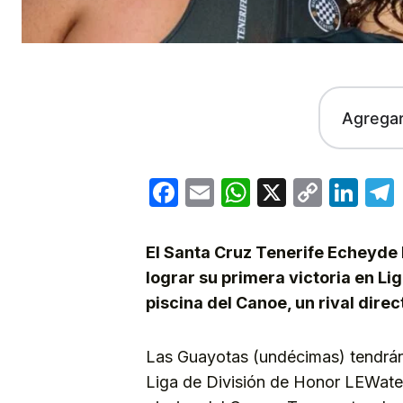
Agrega
Facebook
Email
WhatsApp
X
Copy
Lin
Link
El Santa Cruz Tenerife Echeyde
lograr su primera victoria en Li
piscina del Canoe, un rival direc
Las Guayotas (undécimas) tendrán 
Liga de División de Honor LEWater