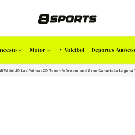
ncesto
Motor
Voleibol
Deportes Autóct
lf
Pádel
UD Las Palmas
CD Tenerife
Dreamland Gran Canaria
La Laguna 