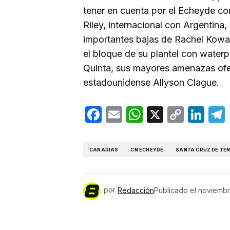
tener en cuenta por el Echeyde co
Riley, internacional con Argentina
importantes bajas de Rachel Kowal
el bloque de su plantel con waterp
Quinta, sus mayores amenazas ofen
estadounidense Allyson Clague.
Facebook
Email
WhatsApp
X
Copy
Lin
Link
CANARIAS
CN ECHEYDE
SANTA CRUZ DE TEN
por
Redacción
Publicado el
noviembr