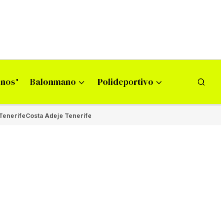
onos
Balonmano
Polideportivo
Tenerife
Costa Adeje Tenerife