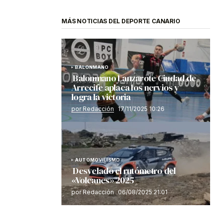
MÁS NOTICIAS DEL DEPORTE CANARIO
BALONMANO
Balonmano Lanzarote Ciudad de
Arrecife aplaca los nervios y
logra la victoria
por Redacción
17/11/2025 10:26
AUTOMOVILISMO
Desvelado el rutómetro del
«Volcanes» 2025
por Redacción
06/08/2025 21:01