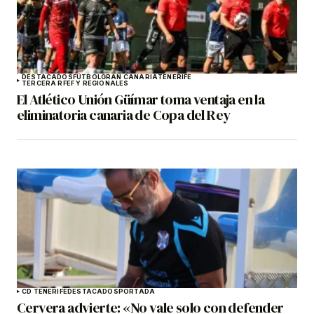
DESTACADOS
FÚTBOL
GRAN CANARIA
TENERIFE
TERCERA RFEF Y REGIONALES
El Atlético Unión Güímar toma ventaja en la
eliminatoria canaria de Copa del Rey
CD TENERIFE
DESTACADOS
PORTADA
Cervera advierte: «No vale solo con defender