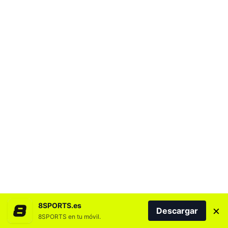
8SPORTS.es
×
Descargar
8SPORTS en tu móvil.