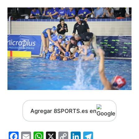
Agregar 8SPORTS.es en
Facebook
Email
WhatsApp
X
Copy
LinkedIn
Telegram