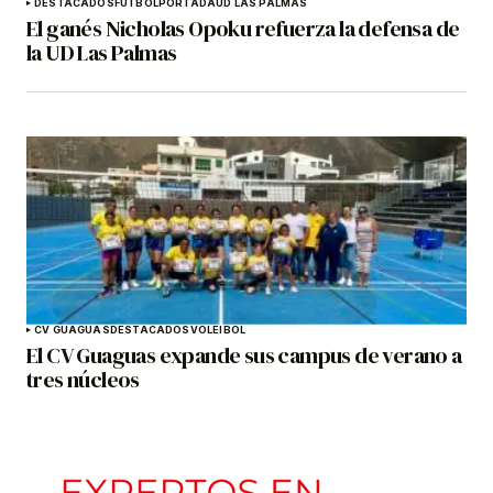
DESTACADOS
FÚTBOL
PORTADA
UD LAS PALMAS
El ganés Nicholas Opoku refuerza la defensa de
la UD Las Palmas
CV GUAGUAS
DESTACADOS
VOLEIBOL
El CV Guaguas expande sus campus de verano a
tres núcleos