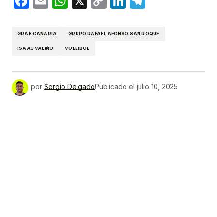
Facebook
Email
WhatsApp
X
Copy
LinkedIn
Telegram
Link
GRAN CANARIA
GRUPO RAFAEL AFONSO SAN ROQUE
ISAAC VALIÑO
VOLEIBOL
por
Sergio Delgado
Publicado el
julio 10, 2025