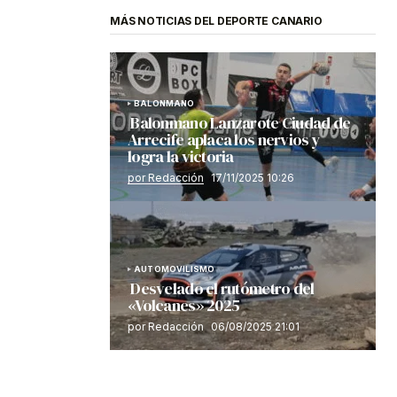
MÁS NOTICIAS DEL DEPORTE CANARIO
BALONMANO
Balonmano Lanzarote Ciudad de
Arrecife aplaca los nervios y
logra la victoria
por Redacción
17/11/2025 10:26
AUTOMOVILISMO
Desvelado el rutómetro del
«Volcanes» 2025
por Redacción
06/08/2025 21:01