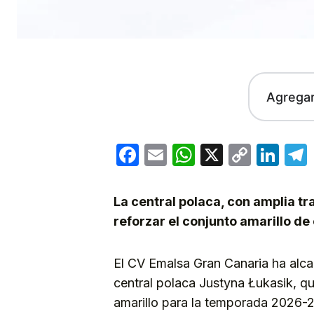
Agrega
Facebook
Email
WhatsApp
X
Copy
Lin
Link
La central polaca, con amplia tr
reforzar el conjunto amarillo d
El CV Emalsa Gran Canaria ha alca
central polaca Justyna Łukasik, q
amarillo para la temporada 2026-