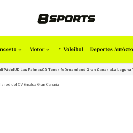
ncesto
Motor
Voleibol
Deportes Autóct
lf
Pádel
UD Las Palmas
CD Tenerife
Dreamland Gran Canaria
La Laguna 
 la red del CV Emalsa Gran Canaria