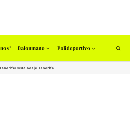
onos
Balonmano
Polideportivo
Tenerife
Costa Adeje Tenerife