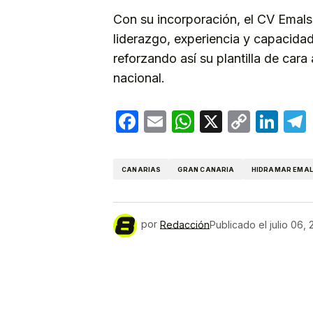
Con su incorporación, el CV Emal
liderazgo, experiencia y capacidad 
reforzando así su plantilla de cara
nacional.
Facebook
Email
WhatsApp
X
Copy
Lin
Link
CANARIAS
GRAN CANARIA
HIDRAMAR EMAL
por
Redacción
Publicado el
julio 06,