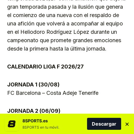
gran temporada pasada y la ilusión que genera
el comienzo de una nueva con el respaldo de
una afición que volverá a acompañar al equipo
en el Heliodoro Rodríguez López durante un
campeonato que promete grandes emociones
desde la primera hasta la última jornada.
CALENDARIO LIGA F 2026/27
JORNADA 1 (30/08)
FC Barcelona – Costa Adeje Tenerife
JORNADA 2 (06/09)
Costa Adeje Tenerife – Deportivo Abanca
8SPORTS.es
×
Descargar
8SPORTS en tu móvil.