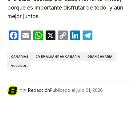
porque es importante disfrutar de todo, y aún
mejor juntos.
Facebook
Email
WhatsApp
X
Copy
LinkedIn
Telegram
Link
CANARIAS
CV EMALSA GRAN CANARIA
GRAN CANARIA
VOLEIBOL
por
Redacción
Publicado el
julio 01, 2026