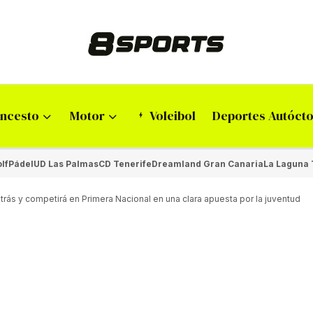
ncesto
Motor
Voleibol
Deportes Autóct
lf
Pádel
UD Las Palmas
CD Tenerife
Dreamland Gran Canaria
La Laguna 
rás y competirá en Primera Nacional en una clara apuesta por la juventud