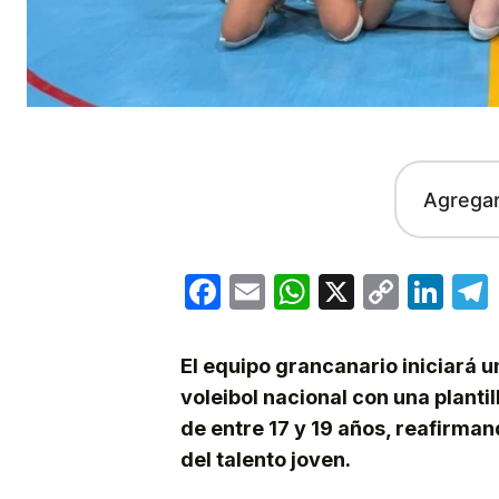
Agrega
Facebook
Email
WhatsApp
X
Copy
Lin
Link
El equipo grancanario iniciará u
voleibol nacional con una plant
de entre 17 y 19 años, reafirman
del talento joven.