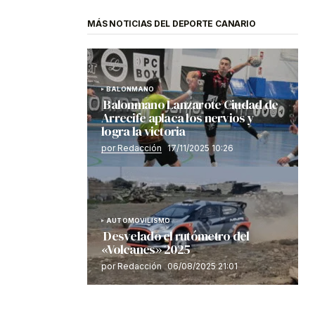
MÁS NOTICIAS DEL DEPORTE CANARIO
BALONMANO
Balonmano Lanzarote Ciudad de
Arrecife aplaca los nervios y
logra la victoria
por Redacción
17/11/2025 10:26
AUTOMOVILISMO
Desvelado el rutómetro del
«Volcanes» 2025
por Redacción
06/08/2025 21:01