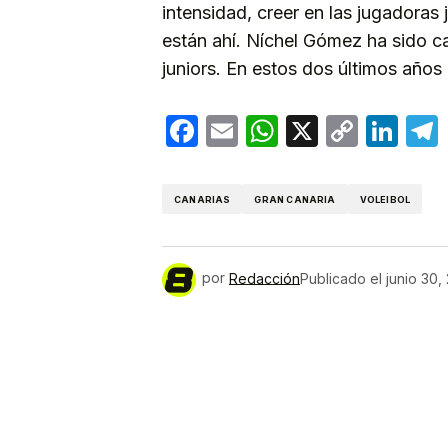
intensidad, creer en las jugadoras 
están ahí. Níchel Gómez ha sido c
juniors. En estos dos últimos años 
Facebook
Email
WhatsApp
X
Copy
Lin
Link
CANARIAS
GRAN CANARIA
VOLEIBOL
por
Redacción
Publicado el
junio 30,