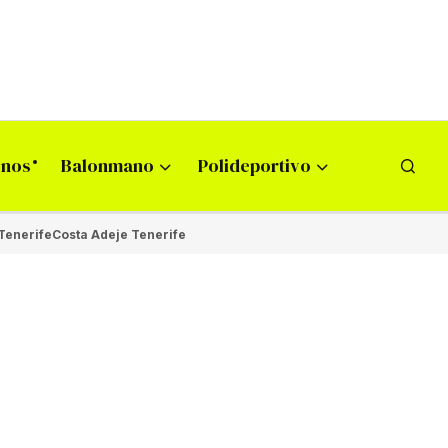
onos
Balonmano
Polideportivo
Tenerife
Costa Adeje Tenerife