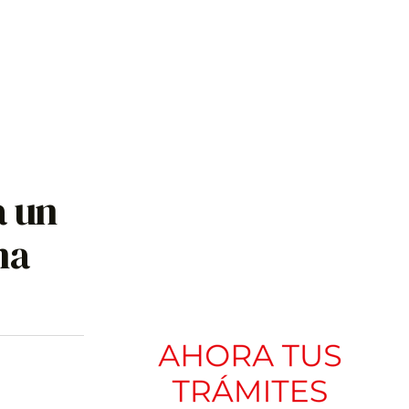
a un
na