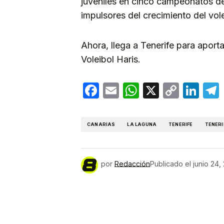
juveniles en cinco campeonatos de
impulsores del crecimiento del vol
Ahora, llega a Tenerife para aport
Voleibol Haris.
Facebook
Email
WhatsApp
X
Copy
Lin
Link
CANARIAS
LA LAGUNA
TENERIFE
TENERI
por
Redacción
Publicado el
junio 24,