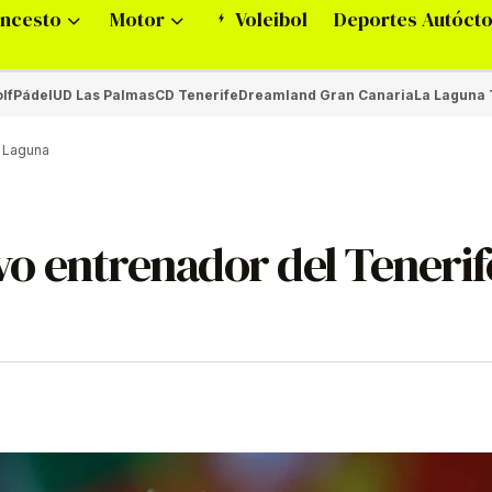
ncesto
Motor
Voleibol
Deportes Autóct
lf
Pádel
UD Las Palmas
CD Tenerife
Dreamland Gran Canaria
La Laguna 
a Laguna
o entrenador del Tenerif