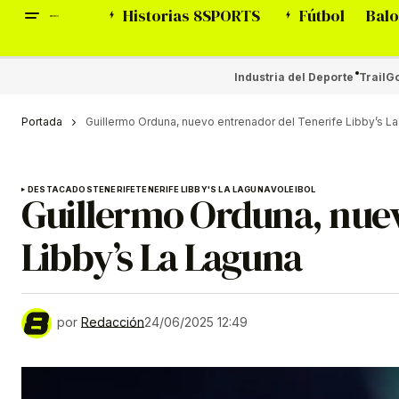
Historias 8SPORTS
Fútbol
Balo
Industria del Deporte
Trail
Go
Portada
Guillermo Orduna, nuevo entrenador del Tenerife Libby’s L
DESTACADOS
TENERIFE
TENERIFE LIBBY'S LA LAGUNA
VOLEIBOL
Guillermo Orduna, nuev
Libby’s La Laguna
por
Redacción
24/06/2025 12:49