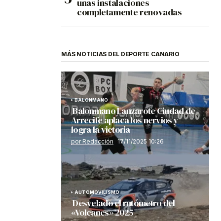
unas instalaciones
completamente renovadas
MÁS NOTICIAS DEL DEPORTE CANARIO
BALONMANO
Balonmano Lanzarote Ciudad de
Arrecife aplaca los nervios y
logra la victoria
por Redacción
17/11/2025 10:26
AUTOMOVILISMO
Desvelado el rutómetro del
«Volcanes» 2025