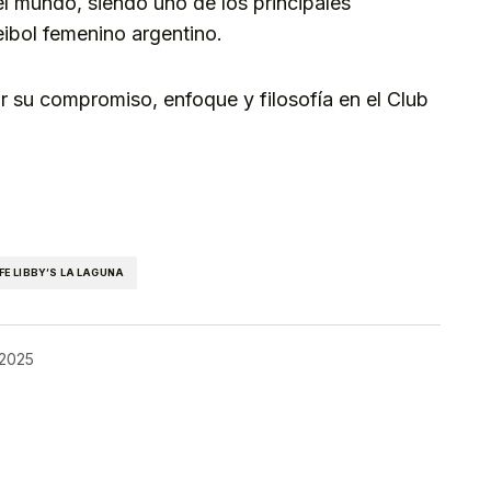
l mundo, siendo uno de los principales
eibol femenino argentino.
ar su compromiso, enfoque y filosofía en el Club
kedIn
Telegram
FE LIBBY’S LA LAGUNA
 2025