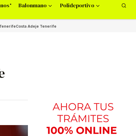
onos
Balonmano
Polideportivo
Tenerife
Costa Adeje Tenerife
e