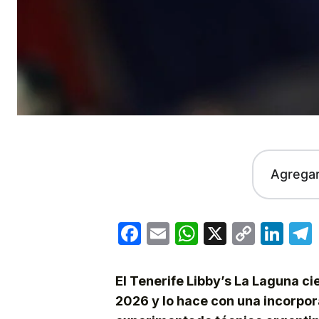
Agrega
Facebook
Email
WhatsApp
X
Copy
Lin
Link
El Tenerife Libby’s La Laguna ci
2026 y lo hace con una incorpora