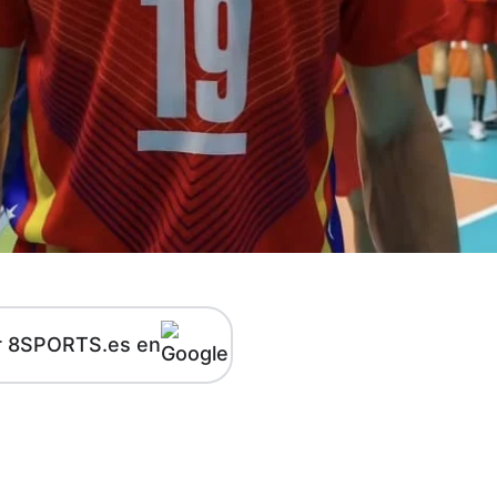
r 8SPORTS.es en
kedIn
Telegram