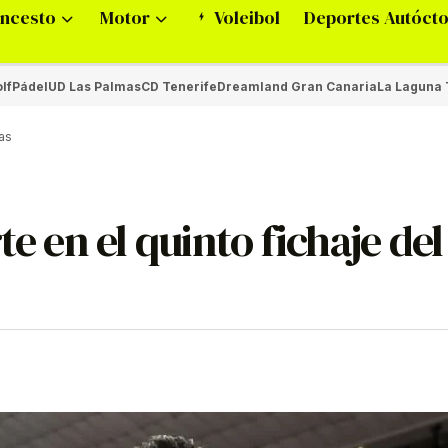
ncesto
Motor
Voleibol
Deportes Autóct
lf
Pádel
UD Las Palmas
CD Tenerife
Dreamland Gran Canaria
La Laguna 
uas
te en el quinto fichaje de