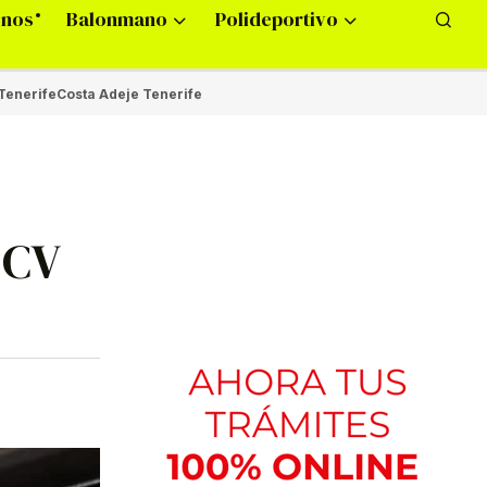
onos
Balonmano
Polideportivo
Tenerife
Costa Adeje Tenerife
l CV