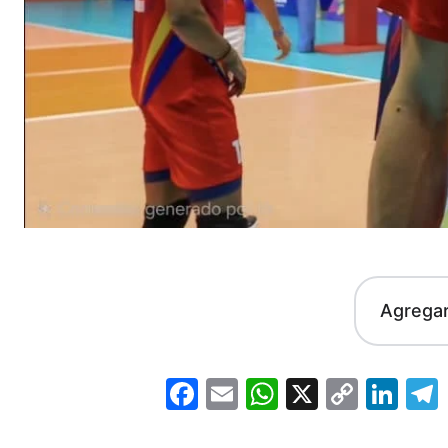
Agrega
Facebook
Email
WhatsApp
X
Copy
Lin
Link