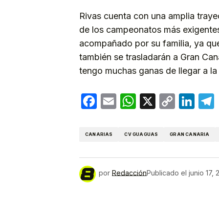
Rivas cuenta con una amplia trayec
de los campeonatos más exigentes
acompañado por su familia, ya que
también se trasladarán a Gran Can
tengo muchas ganas de llegar a la 
Facebook
Email
WhatsApp
X
Copy
Lin
Link
CANARIAS
CV GUAGUAS
GRAN CANARIA
por
Redacción
Publicado el
junio 17,