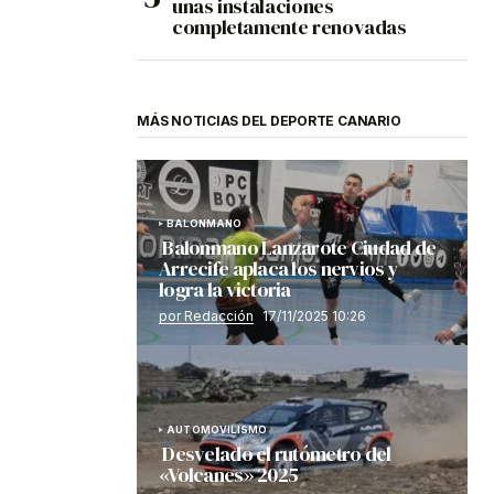
unas instalaciones
completamente renovadas
MÁS NOTICIAS DEL DEPORTE CANARIO
BALONMANO
Balonmano Lanzarote Ciudad de
Arrecife aplaca los nervios y
logra la victoria
por Redacción
17/11/2025 10:26
AUTOMOVILISMO
Desvelado el rutómetro del
«Volcanes» 2025