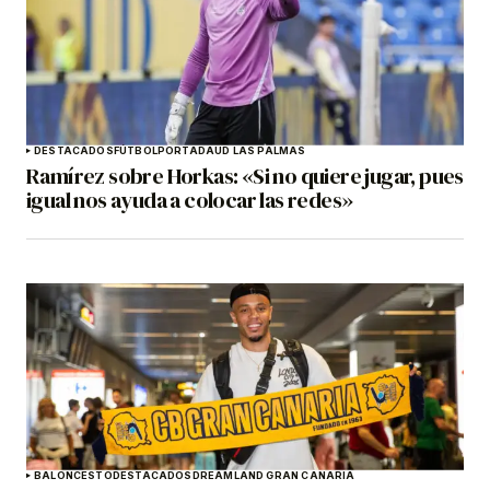
DESTACADOS
FÚTBOL
PORTADA
UD LAS PALMAS
Ramírez sobre Horkas: «Si no quiere jugar, pues
igual nos ayuda a colocar las redes»
BALONCESTO
DESTACADOS
DREAMLAND GRAN CANARIA