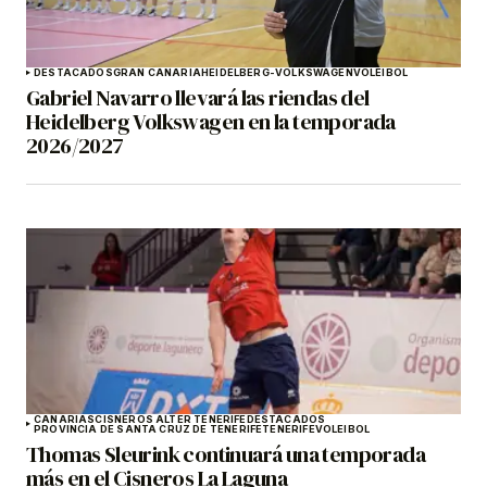
DESTACADOS
GRAN CANARIA
HEIDELBERG-VOLKSWAGEN
VOLEIBOL
Gabriel Navarro llevará las riendas del
Heidelberg Volkswagen en la temporada
2026/2027
CANARIAS
CISNEROS ALTER TENERIFE
DESTACADOS
PROVINCIA DE SANTA CRUZ DE TENERIFE
TENERIFE
VOLEIBOL
Thomas Sleurink continuará una temporada
más en el Cisneros La Laguna