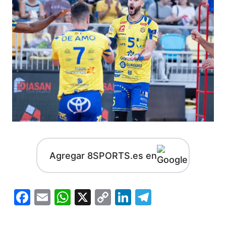
Agregar 8SPORTS.es en
Facebook
Email
WhatsApp
X
Copy
LinkedIn
Telegram
Link